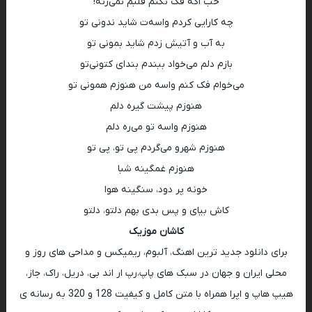
خب اگه فک نکنم قلبم نمی‌زنه!
چه کارایی کردم واسه‌ت شاید ندونی تو
به آب و آتیش زدم شاید بمونی تو
بازم دلم می‌خواد ببندم بندای کتونی‌تو
می‌خوام فک کنم واسه من هنوزم همونی تو
هنوزم پیشت گیره دلم
هنوزم واسه تو می‌ره دلم
هنوزم شهرو می‌گردم پی تو، پی تو
هنوزم غمگینه شبا
خونه پر دود، سنگینه هوا
کاش بیای و پس بدی بهم دلتو، دلتو
کاشان موزیک
برای دانلود جدید ترین اهنگ، آلبوم، ریمیکس و مداحی های روز و
محلی ایران و جهان در سبک های پاپ،رپ ار اند بی، دریل، راک، جاز،
هیپ هاپ و اپرا همراه با متن کامل و کیفیت 128 و 320 به رسانه ی