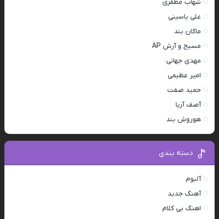
شهاب مظفری
علی یاسینی
ماکان بند
مسیح و آرش AP
مهدی جهانی
امیر عظیمی
حمید صفت
آصف آریا
هوروش بند
دسته بندی
آلبوم
آهنگ جدید
اهنگ بی کلام