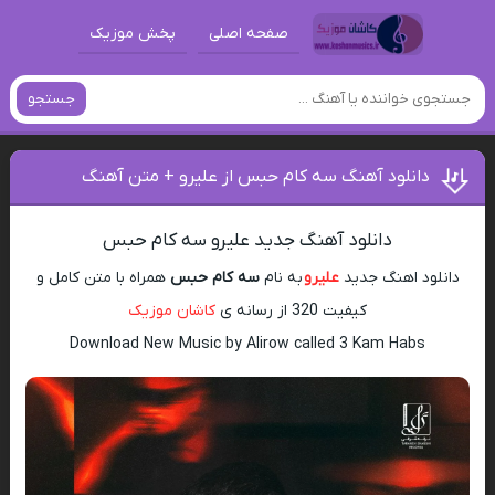
صفحه اصلی
پخش موزیک
جستجو
دانلود آهنگ سه کام حبس از علیرو + متن آهنگ
دانلود آهنگ جدید علیرو سه کام حبس
دانلود اهنگ جدید
علیرو
به نام
سه کام حبس
همراه با متن کامل و
کیفیت 320 از رسانه ی
کاشان موزیک
Download New Music by Alirow called 3 Kam Habs