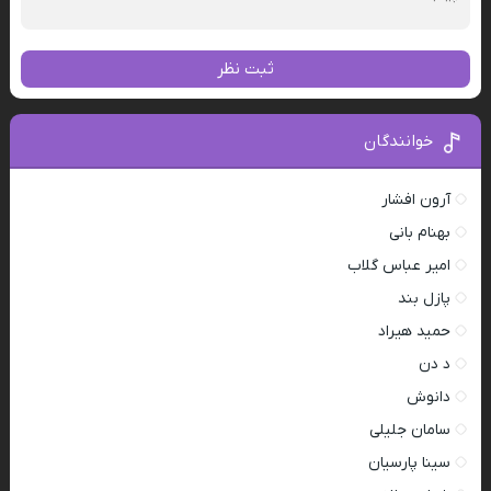
ثبت نظر
خوانندگان
آرون افشار
بهنام بانی
امیر عباس گلاب
پازل بند
حمید هیراد
د دن
دانوش
سامان جلیلی
سینا پارسیان