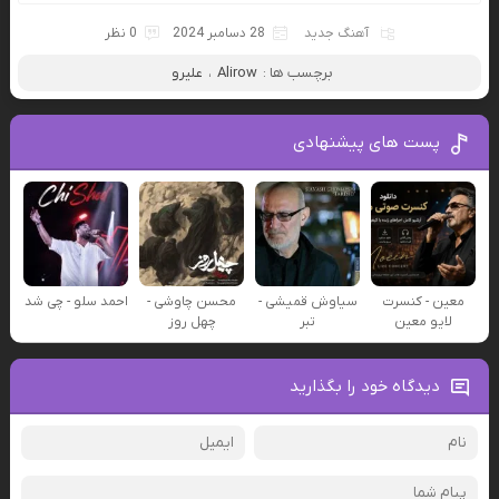
آهنگ جدید
28 دسامبر 2024
0 نظر
برچسب ها :
Alirow
،
علیرو
پست های پیشنهادی
معین - کنسرت
سیاوش قمیشی -
محسن چاوشی -
احمد سلو - چی شد
لایو معین
تبر
چهل روز
دیدگاه خود را بگذارید