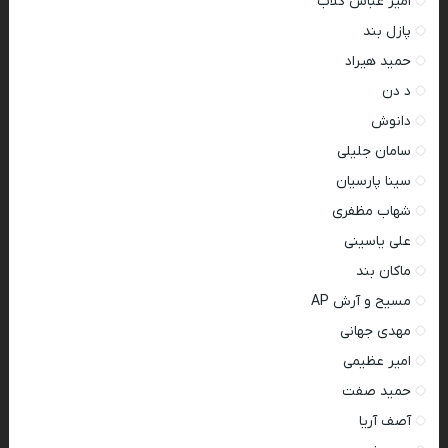
امیر عباس گلاب
پازل بند
حمید هیراد
د دن
دانوش
سامان جلیلی
سینا پارسیان
شهاب مظفری
علی یاسینی
ماکان بند
مسیح و آرش AP
مهدی جهانی
امیر عظیمی
حمید صفت
آصف آریا