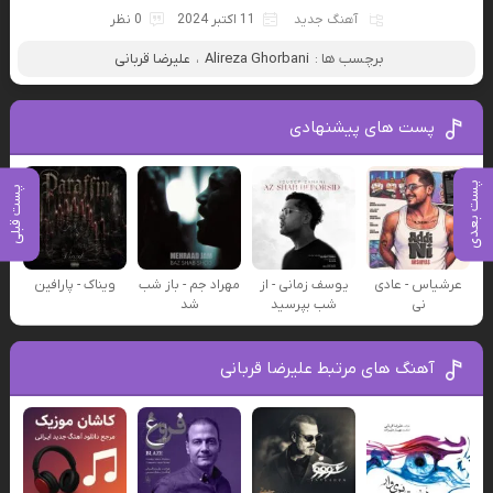
آهنگ جدید
11 اکتبر 2024
0 نظر
برچسب ها :
Alireza Ghorbani
،
علیرضا قربانی
پست های پیشنهادی
پست بعدی
پست قبلی
عرشیاس - عادی
یوسف زمانی - از
مهراد جم - باز شب
ویناک - پارافین
نی
شب بپرسید
شد
آهنگ های مرتبط علیرضا قربانی