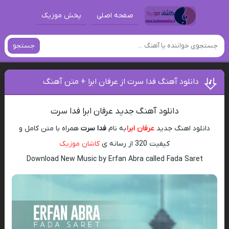
صفحه اصلی
پخش موزیک
جستجو
دانلود آهنگ فدا سرت از عرفان ابرا + متن آهنگ
دانلود آهنگ جدید عرفان ابرا فدا سرت
دانلود اهنگ جدید
عرفان ابرا
به نام
فدا سرت
همراه با متن کامل و
کیفیت 320 از رسانه ی
کاشان موزیک
Download New Music by Erfan Abra called Fada Saret