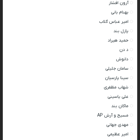
آرون افشار
بهنام بانی
امیر عباس گلاب
پازل بند
حمید هیراد
د دن
دانوش
سامان جلیلی
سینا پارسیان
شهاب مظفری
علی یاسینی
ماکان بند
مسیح و آرش AP
مهدی جهانی
امیر عظیمی