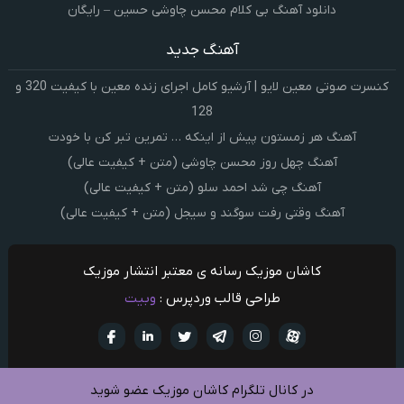
دانلود آهنگ بی کلام محسن چاوشی حسین – رایگان
آهنگ جدید
کنسرت صوتی معین لایو | آرشیو کامل اجرای زنده معین با کیفیت 320 و
128
آهنگ هر زمستون پیش از اینکه … تمرین تبر کن با خودت
آهنگ چهل روز محسن چاوشی (متن + کیفیت عالی)
آهنگ چی شد احمد سلو (متن + کیفیت عالی)
آهنگ وقتی رفت سوگند و سیجل (متن + کیفیت عالی)
کاشان موزیک رسانه ی معتبر انتشار موزیک
طراحی قالب وردپرس :
وبیت
آپارات
تلگرام
تويتر
اینستاگرام
لینکدین
فيسبو
در کانال تلگرام کاشان موزیک عضو شوید