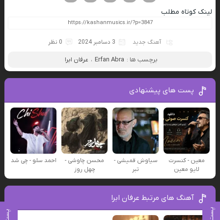
لینک کوتاه مطلب
آهنگ جدید
3 دسامبر 2024
0 نظر
برچسب ها :
Erfan Abra
،
عرفان ابرا
پست های پیشنهادی
معین - کنسرت
سیاوش قمیشی -
محسن چاوشی -
احمد سلو - چی شد
لایو معین
تبر
چهل روز
آهنگ های مرتبط عرفان ابرا