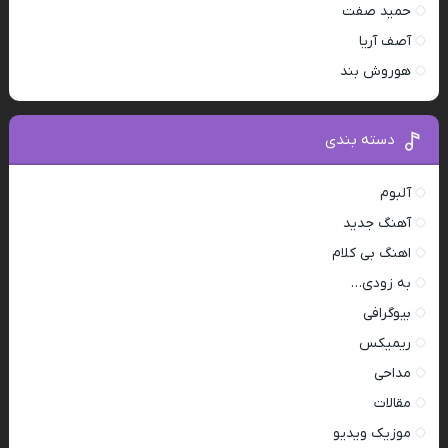
حمید صفت
آصف آریا
هوروش بند
دسته بندی
آلبوم
آهنگ جدید
اهنگ بی کلام
به زودی…
بیوگرافی
ریمیکس
مداحی
مقالات
موزیک ویدیو