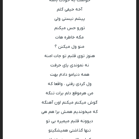
حواست به خودت باشه
آخه حیفی گلم
پیشم نیستی ولی
تورو حس میکنم
مگه خاطره هات
منو ول میکنن ؟
هنوز توی قلبم تو جات امنه
نه نموندی پای حرفت
همه دنیامو دادم بهت
ول کردی رفتی ، واقعا که
من هرموقع دلم برات تنگه
گوش میکنم میکنم اون آهنگه
که میخوندیم همش برا هم هی
دیوونه قلبم میمیره بی تو
تنها گذاشتی همیشگیتو