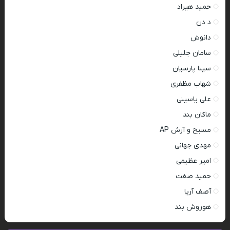
حمید هیراد
د دن
دانوش
سامان جلیلی
سینا پارسیان
شهاب مظفری
علی یاسینی
ماکان بند
مسیح و آرش AP
مهدی جهانی
امیر عظیمی
حمید صفت
آصف آریا
هوروش بند