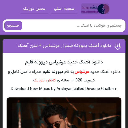
صفحه اصلی
پخش موزیک
جستجو
دانلود آهنگ دیوونه قلبم از عرشیاس + متن آهنگ
دانلود آهنگ جدید عرشیاس دیوونه قلبم
دانلود اهنگ جدید
عرشیاس
به نام
دیوونه قلبم
همراه با متن کامل و
کیفیت 320 از رسانه ی
کاشان موزیک
Download New Music by Arshiyas called Divoone Ghalbam