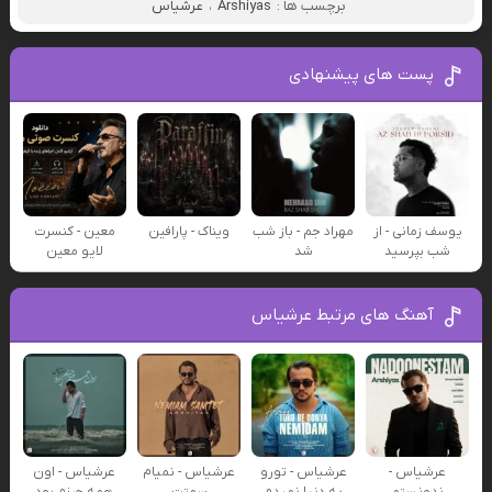
برچسب ها :
Arshiyas
،
عرشیاس
پست های پیشنهادی
یوسف زمانی - از
مهراد جم - باز شب
ویناک - پارافین
معین - کنسرت
شب بپرسید
شد
لایو معین
آهنگ های مرتبط عرشیاس
عرشیاس -
عرشیاس - تورو
عرشیاس - نمیام
عرشیاس - اون
ندونستم
به دنیا نمیدم
سمتت
همه چیزم بود