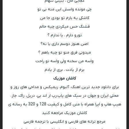
کجایی الان ، ببینی تنهام
چی مونده واسش این منه بی تو
کاشکی یه بارم تو بودی جا من
قشنگ حس میکردی چیه حالم
تورو‌ دارم ، یا ندارم ؟
اصن هنوز دوسم داری یا نه؟
میدونی فرق منو تو چیه باهم ؟
واسه من سخته ولی واسه تو راحت
برم از یادت ، بری از یادم
کاشان موزیک
برای دانلود جدید ترین اهنگ، آلبوم، ریمیکس و مداحی های روز و
محلی ایران و جهان در سبک های پاپ،رپ ار اند بی، دریل، راک، جاز،
هیپ هاپ و اپرا همراه با متن کامل و کیفیت 128 و 320 به رسانه ی
کاشان موزیک مراجعه کنید
مرجع ترانه های فارسی و انگلیسی با ترجمه فارسی