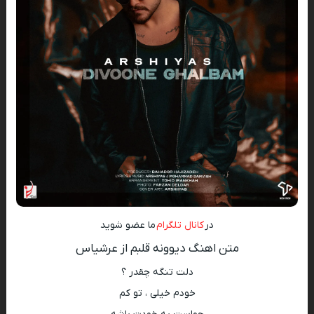
در
کانال تلگرام
ما عضو شوید
متن اهنگ دیوونه قلبم از عرشیاس
دلت تنگه چقدر ؟
خودم خیلی ، تو کم