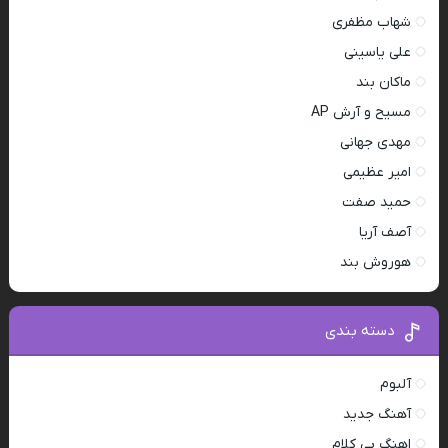
شهاب مظفری
علی یاسینی
ماکان بند
مسیح و آرش AP
مهدی جهانی
امیر عظیمی
حمید صفت
آصف آریا
هوروش بند
دسته بندی
آلبوم
آهنگ جدید
اهنگ بی کلام