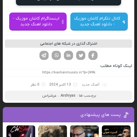
کانال تلگرام کاشان موزیک
اینستاگرام کاشان موزیک -
- دانلود اهنگ جدید
دانلود اهنگ جدید
اشتراک گذاری در شبکه های اجتماعی
فیسوک
تویتر
لینکدین
واتساپ
تلگرام
لینک کوتاه مطلب
آهنگ جدید
13 اکتبر 2024
0 نظر
برچسب ها :
Arshiyas
،
عرشیاس
پست های پیشنهادی