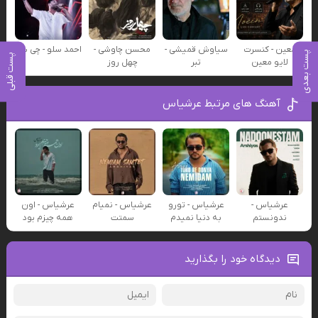
معین - کنسرت
سیاوش قمیشی -
محسن چاوشی -
احمد سلو - چی شد
پست بعدی
پست قبلی
لایو معین
تبر
چهل روز
آهنگ های مرتبط عرشیاس
عرشیاس -
عرشیاس - تورو
عرشیاس - نمیام
عرشیاس - اون
ندونستم
به دنیا نمیدم
سمتت
همه چیزم بود
دیدگاه خود را بگذارید