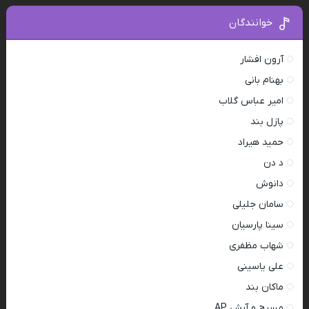
خوانندگان
آرون افشار
بهنام بانی
امیر عباس گلاب
پازل بند
حمید هیراد
د دن
دانوش
سامان جلیلی
سینا پارسیان
شهاب مظفری
علی یاسینی
ماکان بند
مسیح و آرش AP