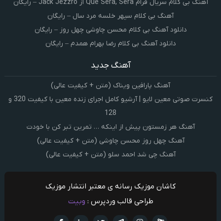
آهنگ بی کلام سریال فرام Que Sera, Sera از Jack Jezzro – رایگان
آهنگ بی کلام سپهر خلسه مرد سال – رایگان
دانلود آهنگ بی کلام محسن چاوشی چهل روز – رایگان
دانلود آهنگ بی کلام رضا بهرام همدم – رایگان
آهنگ جدید
آهنگ پارافین ویناک (متن + کیفیت عالی)
کنسرت صوتی معین لایو | آرشیو کامل اجرای زنده معین با کیفیت 320 و
128
آهنگ هر زمستون پیش از اینکه … تمرین تبر کن با خودت
آهنگ چهل روز محسن چاوشی (متن + کیفیت عالی)
آهنگ چی شد احمد سلو (متن + کیفیت عالی)
کاشان موزیک رسانه ی معتبر انتشار موزیک
طراحی قالب وردپرس :
وبیت