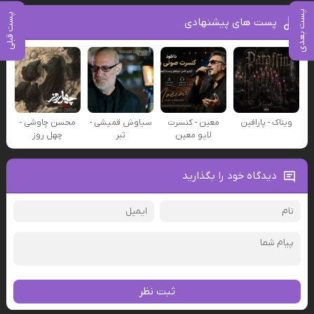
پست بعدی
پست قبلی
پست های پیشنهادی
ویناک - پارافین
معین - کنسرت
سیاوش قمیشی -
محسن چاوشی -
لایو معین
تبر
چهل روز
دیدگاه خود را بگذارید
ثبت نظر