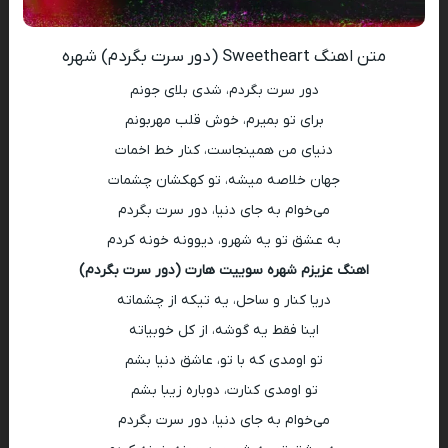
متن اهنگ Sweetheart (دور سرت بگردم) شهره
دور سرت بگردم، شدی بلای جونم
برای تو بمیرم، خوش قلب مهربونم
دنیای من همینجاست، کنار خط اخمات
جهان خلاصه میشه، تو کهکشان چشمات
می‌خوام به جای دنیا، دور سرت بگردم
به عشق تو یه شهرو، دیوونه خونه کردم
اهنگ عزیزم شهره سوییت هارت (دور سرت بگردم)
دریا کنار و ساحل، یه تیکه از چشماته
اینا فقط یه گوشه، از کل خوبیاته
تو اومدی که با تو، عاشق دنیا بشم
تو اومدی کنارت، دوباره زیبا بشم
می‌خوام به جای دنیا، دور سرت بگردم