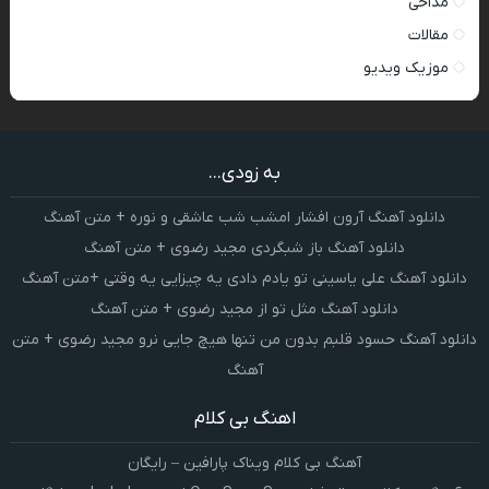
مداحی
مقالات
موزیک ویدیو
به زودی...
دانلود آهنگ آرون افشار امشب شب عاشقی و نوره + متن آهنگ
دانلود آهنگ باز شبگردی مجید رضوی + متن آهنگ
دانلود آهنگ علی یاسینی تو یادم دادی یه چیزایی یه وقتی +متن آهنگ
دانلود آهنگ مثل تو از مجید رضوی + متن آهنگ
دانلود آهنگ حسود قلبم بدون من تنها هیچ جایی نرو مجید رضوی + متن
آهنگ
اهنگ بی کلام
آهنگ بی کلام ویناک پارافین – رایگان