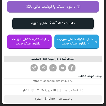
دانلود آهنگ با کیفیت عالی 320
دانلود تمام آهنگ های شهره
کانال تلگرام کاشان موزیک
اینستاگرام کاشان موزیک -
- دانلود اهنگ جدید
دانلود اهنگ جدید
اشتراک گذاری در شبکه های اجتماعی
فیسوک
تویتر
لینکدین
واتساپ
تلگرام
لینک کوتاه مطلب
آهنگ جدید
18 فوریه 2025
0 نظر
برچسب ها :
Shohreh
،
شهره