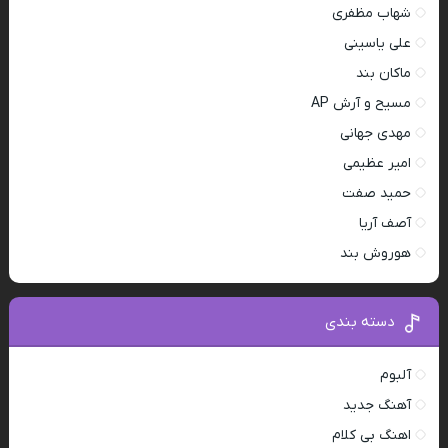
شهاب مظفری
علی یاسینی
ماکان بند
مسیح و آرش AP
مهدی جهانی
امیر عظیمی
حمید صفت
آصف آریا
هوروش بند
دسته بندی
آلبوم
آهنگ جدید
اهنگ بی کلام