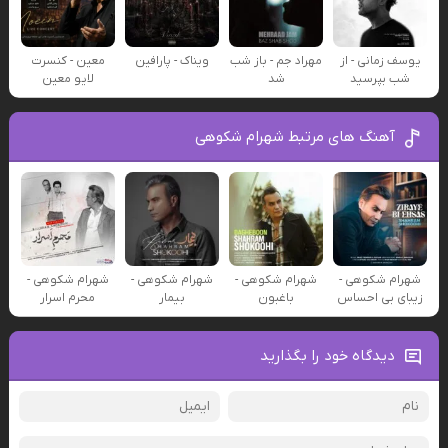
یوسف زمانی - از
مهراد جم - باز شب
ویناک - پارافین
معین - کنسرت
شب بپرسید
شد
لایو معین
آهنگ های مرتبط شهرام شکوهی
شهرام شکوهی -
شهرام شکوهی -
شهرام شکوهی -
شهرام شکوهی -
زیبای بی احساس
باغبون
بیمار
محرم اسرار
دیدگاه خود را بگذارید