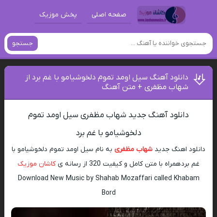
صفحه اصلی
پخش موزیک
جستجو
دانلود آهنگ سیل اومد تموم دلخوشیامو با غم برد از
شهاب مظفری + متن آهنگ
دانلود آهنگ جدید شهاب مظفری سیل اومد تموم
دلخوشیامو با غم برد
دانلود اهنگ جدید
شهاب مظفری
به نام سیل اومد تموم دلخوشیامو با
غم برد همراه با متن کامل و کیفیت 320 از رسانه ی
کاشان موزیک
Download New Music by Shahab Mozaffari called Khabam
Bord