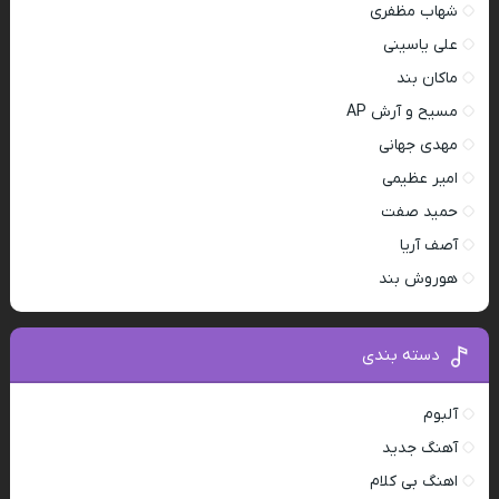
شهاب مظفری
علی یاسینی
ماکان بند
مسیح و آرش AP
مهدی جهانی
امیر عظیمی
حمید صفت
آصف آریا
هوروش بند
دسته بندی
آلبوم
آهنگ جدید
اهنگ بی کلام