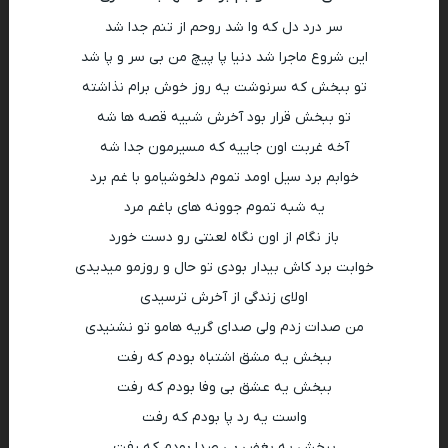
سر درد دل که وا شد روحم از تنم جدا شد
این شروع ماجرا شد دنیا پا پیچ من بی سر و پا شد
تو ببخش که سرنوشت یه روز خوش برام نذاشته
تو ببخش قرار بود آخرش شبیه قصه ها شه
آخه غربت اون جاییه که مسیرمون جدا شه
خوابم برد سیل اومد تموم دلخوشیامو با غم برد
یه شبه تموم جوونه های باغم مرد
باز نگام از اون نگاه لعنتی رو دست خورد
خوابت برد کاش بیدار بودی تو حال و روزمو میدیدی
اولای زندگی از آخرش ترسیدی
من صدات زدم ولی صدای گریه هامو تو نشنیدی
ببخش یه مشق اشتباه بودم که رفت
ببخش یه عشق بی وفا بودم که رفت
واست یه رد پا بودم که رفت
ببخش یه بغض بی صدا بودم که رفت