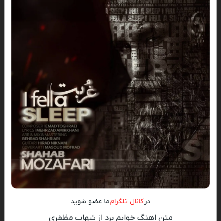
در
کانال تلگرام
ما عضو شوید
متن اهنگ خوابم برد از شهاب مظفری