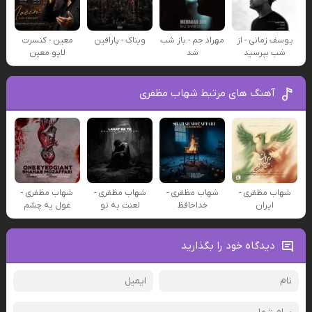
یوسف زمانی - از
مهراد جم - باز شب
ویناک - پارافین
معین - کنسرت
شب بپرسید
شد
لایو معین
آهنگ های مرتبط شهاب مظفری
شهاب مظفری -
شهاب مظفری -
شهاب مظفری -
شهاب مظفری -
ایران
خداحافظ
لعنت به تو
غول یه چشم
دیدگاه خود را بگذارید