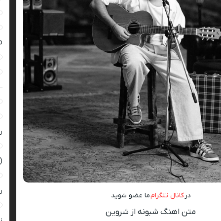
ro
–
ر
(
ر
در
کانال تلگرام
ما عضو شوید
متن اهنگ شبونه از شروین
زن