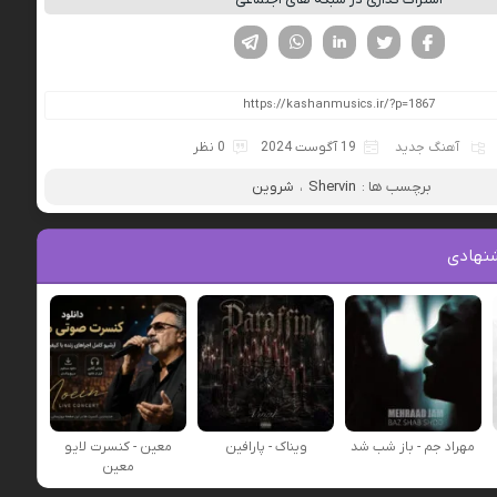
فیسوک
تویتر
لینکدین
واتساپ
تلگرام
آهنگ جدید
19 آگوست 2024
0 نظر
برچسب ها :
Shervin
،
شروین
نهادی
مهراد جم - باز شب شد
ویناک - پارافین
معین - کنسرت لایو
معین