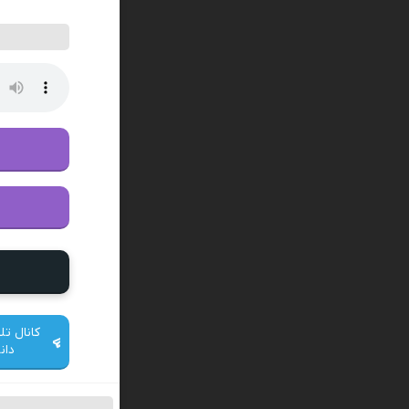
کانال تل
دان