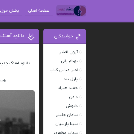
صفحه اصلی
پخش موزی
دانلود آهنگ
خوانندگان
آرون افشار
بهنام بانی
دانلود اهنگ جدی
امیر عباس گلاب
پازل بند
neh
حمید هیراد
د دن
دانوش
سامان جلیلی
سینا پارسیان
شهاب مظفری