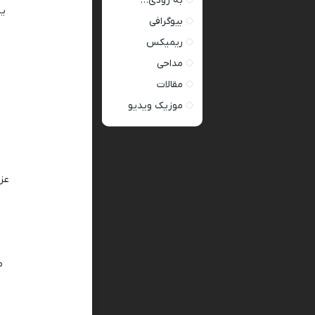
به زودی…
یه
بیوگرافی
ریمیکس
مداحی
مقالات
موزیک ویدیو
عزی
م