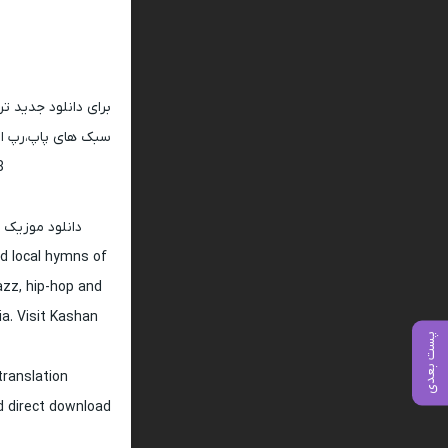
برای دانلود جدید ت
سبک های پاپ،رپ ار 
128 و 320
دانلود موزیک 
d local hymns of
jazz, hip-hop and
ia. Visit Kashan
پست بعدی
translation
nd direct download