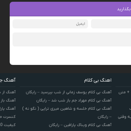
بگذارید
اهنگ بی کلام
آهنگ ج
 + متن
آهنگ بی کلام یوسف زمانی از شب بپرسید – رایگان
آهنگ از 
آهنگ بی کلام مهراد جم باز شب شد – رایگان
آهنگ باز
آهنگ بی کلام خلسه و شاهین میری تراپی ( نگو نه )
آهنگ پارا
یه وقتی
– رایگان
کنسرت صوت
آهنگ بی کلام ویناک پارافین – رایگان
کیفیت 320 و 128