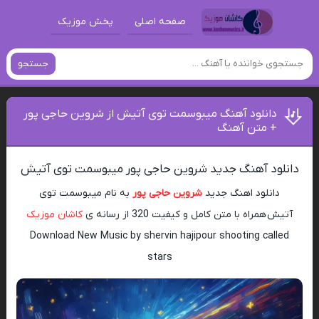
صفحه اصلی
پخش موزیک
جستجو
دانلود آهنگ میبوسمت توی آتیش از شروین حاجی پور
+ متن آهنگ
دانلود آهنگ جدید شروین حاجی پور میبوسمت توی آتیش
دانلود اهنگ جدید
شروین حاجی پور
به نام میبوسمت توی
آتیش همراه با متن کامل و کیفیت 320 از رسانه ی
کاشان موزیک
Download New Music by shervin hajipour shooting called
stars