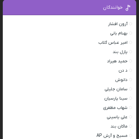
خوانندگان
آرون افشار
بهنام بانی
امیر عباس گلاب
پازل بند
حمید هیراد
د دن
دانوش
سامان جلیلی
سینا پارسیان
شهاب مظفری
علی یاسینی
ماکان بند
مسیح و آرش AP