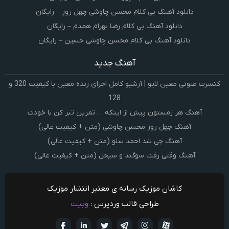
دانلود آهنگ بی کلام محسن چاوشی چهل روز – رایگان
دانلود آهنگ بی کلام رضا بهرام همدم – رایگان
دانلود آهنگ بی کلام محسن چاوشی حسین – رایگان
آهنگ جدید
کنسرت صوتی معین لایو | آرشیو کامل اجرای زنده معین با کیفیت 320 و
128
آهنگ هر زمستون پیش از اینکه … تمرین تبر کن با خودت
آهنگ چهل روز محسن چاوشی (متن + کیفیت عالی)
آهنگ چی شد احمد سلو (متن + کیفیت عالی)
آهنگ وقتی رفت سوگند و سیجل (متن + کیفیت عالی)
کاشان موزیک رسانه ی معتبر انتشار موزیک
طراحی قالب وردپرس :
وبیت
آپارات
تلگرام
تويتر
اینستاگرام
لینکدین
فيسبو