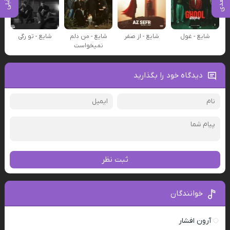
شایع - غول
شایع - از صفر
شایع - من دلم
شایع - تو رگی
نمیخواست
دیدگاه خود را بگذارید
ثبت نظر
خوانندگان
آرون افشار