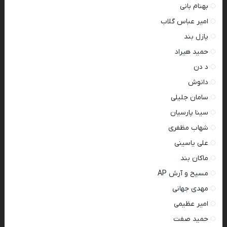
بهنام بانی
امیر عباس گلاب
پازل بند
حمید هیراد
د دن
دانوش
سامان جلیلی
سینا پارسیان
شهاب مظفری
علی یاسینی
ماکان بند
مسیح و آرش AP
مهدی جهانی
امیر عظیمی
حمید صفت