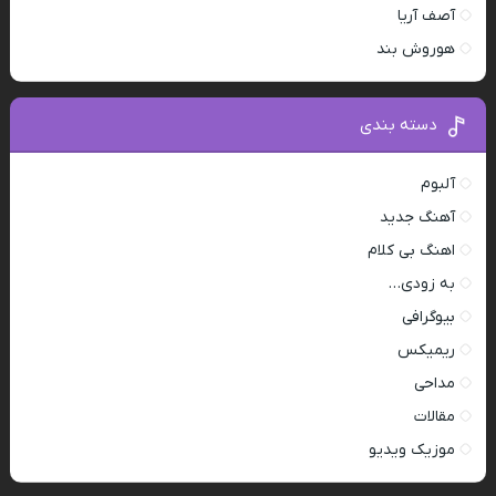
آصف آریا
هوروش بند
دسته بندی
آلبوم
آهنگ جدید
اهنگ بی کلام
به زودی…
بیوگرافی
ریمیکس
مداحی
مقالات
موزیک ویدیو