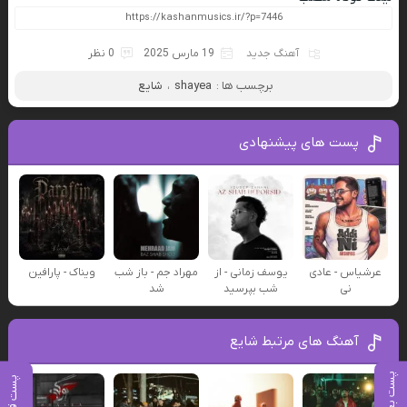
آهنگ جدید
19 مارس 2025
0 نظر
برچسب ها :
shayea
،
شایع
پست های پیشنهادی
عرشیاس - عادی
یوسف زمانی - از
مهراد جم - باز شب
ویناک - پارافین
نی
شب بپرسید
شد
آهنگ های مرتبط شایع
پست بعدی
پست قبلی