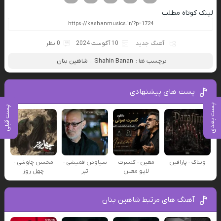
لینک کوتاه مطلب
آهنگ جدید
10 آگوست 2024
0 نظر
برچسب ها :
Shahin Banan
،
شاهین بنان
پست های پیشنهادی
پست بعدی
پست قبلی
ویناک - پارافین
معین - کنسرت
سیاوش قمیشی -
محسن چاوشی -
لایو معین
تبر
چهل روز
آهنگ های مرتبط شاهین بنان