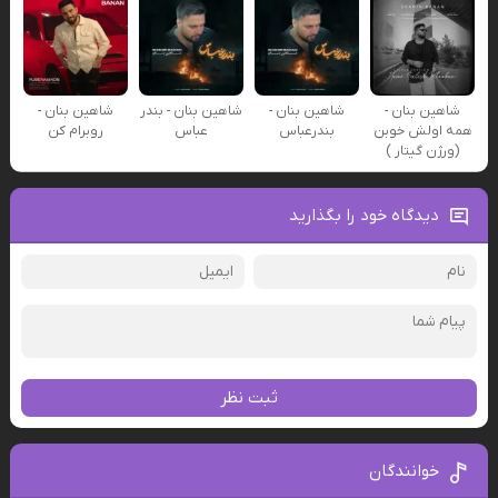
شاهین بنان -
شاهین بنان -
شاهین بنان - بندر
شاهین بنان -
همه اولش خوبن
بندرعباس
عباس
روبرام کن
(ورژن گیتار )
دیدگاه خود را بگذارید
ثبت نظر
خوانندگان