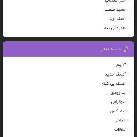
امیر عظیمی
حمید صفت
آصف آریا
هوروش بند
دسته بندی
آلبوم
آهنگ جدید
اهنگ بی کلام
به زودی…
بیوگرافی
ریمیکس
مداحی
مقالات