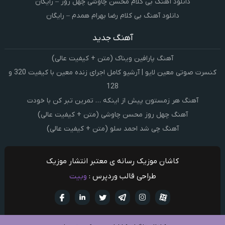
دانلود آهنگ بی کلام محسن چاوشی چهل روز – رایگان
دانلود آهنگ بی کلام رضا بهرام همدم – رایگان
آهنگ جدید
آهنگ پارافین ویناک (متن + کیفیت عالی)
کنسرت صوتی معین لایو | آرشیو کامل اجرای زنده معین با کیفیت 320 و
128
آهنگ هر زمستون پیش از اینکه … تمرین تبر کن با خودت
آهنگ چهل روز محسن چاوشی (متن + کیفیت عالی)
آهنگ چی شد احمد سلو (متن + کیفیت عالی)
کاشان موزیک رسانه ی معتبر انتشار موزیک
طراحی قالب وردپرس :
وبیت
آپارات
تلگرام
تويتر
اینستاگرام
لینکدین
فيسبو