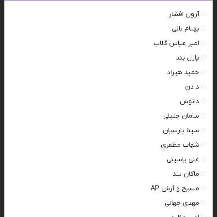
آرون افشار
بهنام بانی
امیر عباس گلاب
پازل بند
حمید هیراد
د دن
دانوش
سامان جلیلی
سینا پارسیان
شهاب مظفری
علی یاسینی
ماکان بند
مسیح و آرش AP
مهدی جهانی