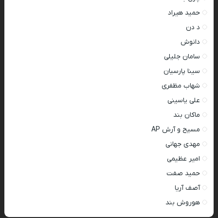
حمید هیراد
د دن
دانوش
سامان جلیلی
سینا پارسیان
شهاب مظفری
علی یاسینی
ماکان بند
مسیح و آرش AP
مهدی جهانی
امیر عظیمی
حمید صفت
آصف آریا
هوروش بند