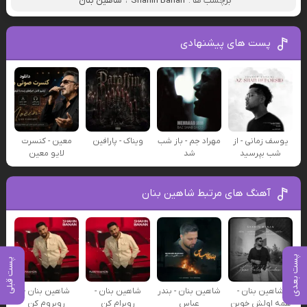
برچسب ها :
Shahin Banan
،
شاهین بنان
پست های پیشنهادی
یوسف زمانی - از
مهراد جم - باز شب
ویناک - پارافین
معین - کنسرت
شب بپرسید
شد
لایو معین
آهنگ های مرتبط شاهین بنان
پست بعدی
پست قبلی
شاهین بنان -
شاهین بنان - بندر
شاهین بنان -
شاهین بنان -
همه اولش خوبن
عباس
روبرام کن
روبروم کن