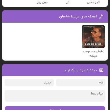
لایو معین
تبر
چهل روز
آهنگ های مرتبط شاهان
شاهان - حسودیم
میشه
دیدگاه خود را بگذارید