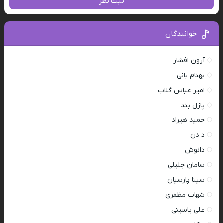
ثبت نظر
خوانندگان
آرون افشار
بهنام بانی
امیر عباس گلاب
پازل بند
حمید هیراد
د دن
دانوش
سامان جلیلی
سینا پارسیان
شهاب مظفری
علی یاسینی