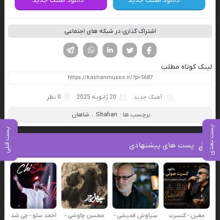
- دانلود اهنگ جدید
دانلود اهنگ جدید
اشتراک گذاری در شبکه های اجتماعی
فیسوک
تویتر
لینکدین
واتساپ
تلگرام
لینک کوتاه مطلب
آهنگ جدید
20 ژانویه 2025
0 نظر
برچسب ها :
Shahan
،
شاهان
پست بعدی
پست قبلی
پست های پیشنهادی
معین - کنسرت
سیاوش قمیشی -
محسن چاوشی -
احمد سلو - چی شد