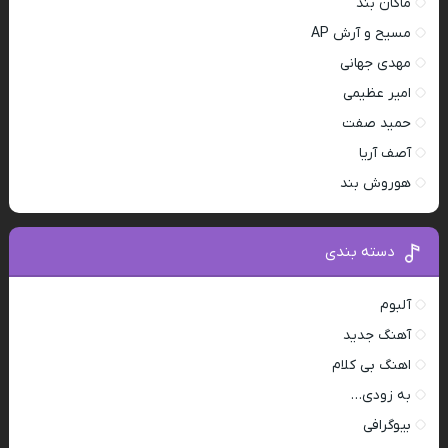
ماکان بند
مسیح و آرش AP
مهدی جهانی
امیر عظیمی
حمید صفت
آصف آریا
هوروش بند
دسته بندی
آلبوم
آهنگ جدید
اهنگ بی کلام
به زودی…
بیوگرافی