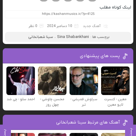
لینک کوتاه مطلب
آهنگ جدید
10 دسامبر 2024
0 نظر
برچسب ها :
Sina Shabankhani
،
سینا شعبانخانی
پست های پیشنهادی
معین - کنسرت
سیاوش قمیشی -
محسن چاوشی -
احمد سلو - چی شد
لایو معین
تبر
چهل روز
آهنگ های مرتبط سینا شعبانخانی