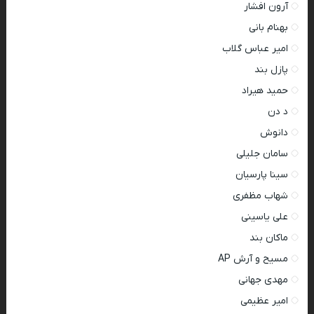
آرون افشار
بهنام بانی
امیر عباس گلاب
پازل بند
حمید هیراد
د دن
دانوش
سامان جلیلی
سینا پارسیان
شهاب مظفری
علی یاسینی
ماکان بند
مسیح و آرش AP
مهدی جهانی
امیر عظیمی