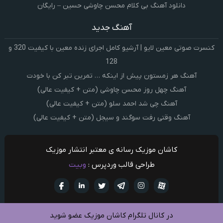
دانلود آهنگ بی کلام محسن چاوشی حسین – رایگان
آهنگ جدید
کنسرت صوتی معین لایو | آرشیو کامل اجرای زنده معین با کیفیت 320 و
128
آهنگ هر زمستون پیش از اینکه … تمرین تبر کن با خودت
آهنگ چهل روز محسن چاوشی (متن + کیفیت عالی)
آهنگ چی شد احمد سلو (متن + کیفیت عالی)
آهنگ وقتی رفت سوگند و سیجل (متن + کیفیت عالی)
کاشان موزیک رسانه ی معتبر انتشار موزیک
طراحی قالب وردپرس :
وبیت
آپارات
تلگرام
تويتر
اینستاگرام
لینکدین
فيسبو
در کانال تلگرام کاشان موزیک عضو شوید