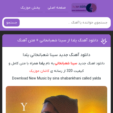
صفحه اصلی
پخش موزیک
جستجو
دانلود آهنگ یلدا از سینا شعبانخانی + متن آهنگ
دانلود آهنگ جدید سینا شعبانخانی یلدا
دانلود اهنگ جدید
سینا شعبانخانی
به نام
یلدا
همراه با متن کامل و
کیفیت 320 از رسانه ی
کاشان موزیک
Download New Music by sina shabankhani called yalda