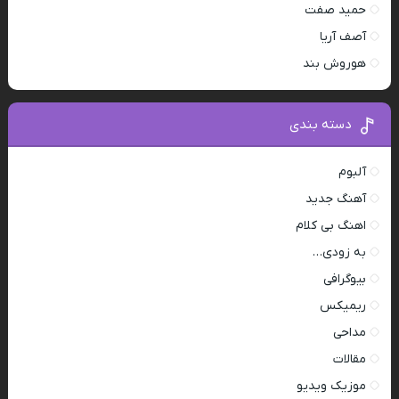
حمید صفت
آصف آریا
هوروش بند
دسته بندی
آلبوم
آهنگ جدید
اهنگ بی کلام
به زودی…
بیوگرافی
ریمیکس
مداحی
مقالات
موزیک ویدیو