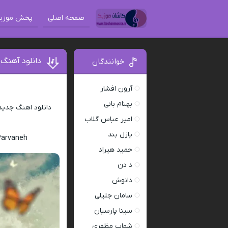
صفحه اصلی
پخش موزی
دانلود آهنگ
خوانندگان
آرون افشار
بهنام بانی
دانلود اهنگ جدی
امیر عباس گلاب
پازل بند
Parvaneh
حمید هیراد
د دن
دانوش
سامان جلیلی
سینا پارسیان
شهاب مظفری