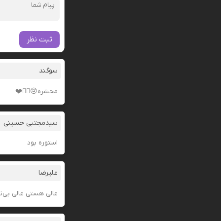
ثبت نظر
سوگند
محشره😢👍🏼❤️
سیدمجتبی حسینی
استوره بود
علیرضا
عالی هستی عالی بی‌ن