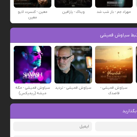
مهراد جم - باز شب شد
ویناک - پارافین
معین - کنسرت لایو
معین
تبط سیاوش قمیشی
سیاوش قمیشی -
سیاوش قمیشی - تردید
سیاوش قمیشی - مگه
قاصدک
میشه (ریمیکس)
بگذارید