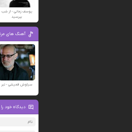
یوسف زمانی - از شب
بپرسید
آهنگ های مر
سیاوش قمیشی - تبر
دیدگاه خود را 