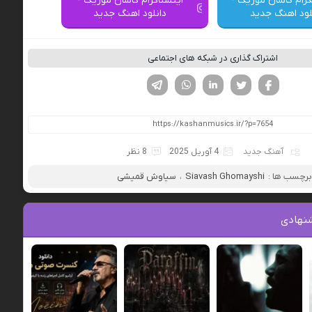
گرام کاشان موزیک -
اینستاگرام کاشان موزیک -
لود اهنگ جدید
دانلود اهنگ جدید
اشتراک گذاری در شبکه های اجتماعی
فیسوک
تویتر
لینکدین
واتساپ
تلگرام
آهنگ جدید
4 آوریل 2025
8 نظر
رچسب ها :
Siavash Ghomayshi
،
سیاوش قمیشی
نهادی