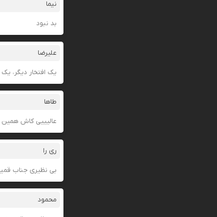
نیما
بد نبود
علیرضا
یک افتخار دیگر، یک س
طاها
عالیییی کاش همین خ
ری را
بی نظیری جناب قمی
محمود