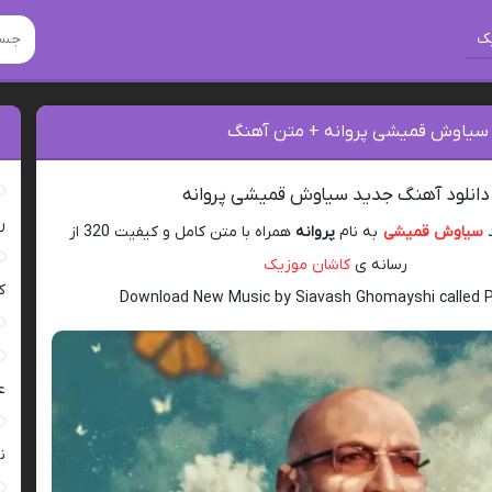
ک
 سیاوش قمیشی پروانه + متن آهنگ
دانلود آهنگ جدید سیاوش قمیشی پروانه
ر
د
سیاوش قمیشی
به نام
پروانه
همراه با متن کامل و کیفیت 320 از
رسانه ی
کاشان موزیک
ک
Download New Music by Siavash Ghomayshi called 
ع
ن