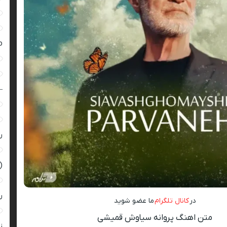
ro
–
ر
(
ر
در
کانال تلگرام
ما عضو شوید
متن اهنگ پروانه سیاوش قمیشی
زن