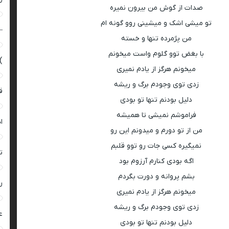
صدات از گوش من بیرون نمیره
تو میشی اشک و میشینی روو گونه ام
–
من پژمرده تنها و خسته
با بغض توو گلوم واست میخونم
)
میخونم هرگز از یادم نمیری
زدی توی وجودم برگ و ریشه
ق
دلیل بودنم تنها تو بودی
فراموشم نمیشی تا همیشه
ا
من از تو دورم و میدونم این رو
نمیگیره کسی جات رو توو قلبم
ت
اگه بودی کنارم آرزوم بود
بشم پروانه و دورت بگردم
ر
میخونم هرگز از یادم نمیری
زدی توی وجودم برگ و ریشه
ع
دلیل بودنم تنها تو بودی