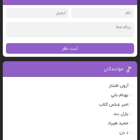
ثبت نظر
خوانندگان
آرون افشار
بهنام بانی
امیر عباس گلاب
پازل بند
حمید هیراد
د دن