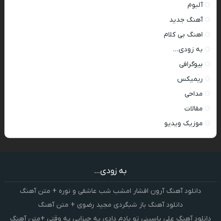
آلبوم
آهنگ جدید
اهنگ بی کلام
به زودی…
بیوگرافی
ریمیکس
مداحی
مقالات
موزیک ویدیو
به زودی...
دانلود آهنگ آرون افشار امشب شب عاشقی و نوره + متن آهنگ
دانلود آهنگ باز شبگردی مجید رضوی + متن آهنگ
دانلود آهنگ علی یاسینی تو یادم دادی یه چیزایی یه وقتی +متن آهنگ