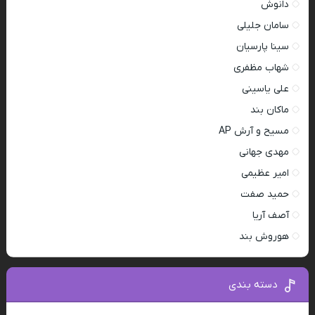
دانوش
سامان جلیلی
سینا پارسیان
شهاب مظفری
علی یاسینی
ماکان بند
مسیح و آرش AP
مهدی جهانی
امیر عظیمی
حمید صفت
آصف آریا
هوروش بند
دسته بندی