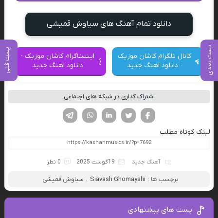
دانلود تمام آهنگ های سیاوش قمیشی
پست بعدی
پست قبلی
کانال تلگرام کاشان موزیک
اینستاگرام کاشان موزیک -
- دانلود اهنگ جدید
دانلود اهنگ جدید
اشتراک گذاری در شبکه های اجتماعی
فیسوک
تویتر
لینکدین
واتساپ
تلگرام
لینک کوتاه مطلب
آهنگ جدید
9 آگوست 2025
0 نظر
برچسب ها :
Siavash Ghomayshi
،
سیاوش قمیشی
پست های پیشنهادی