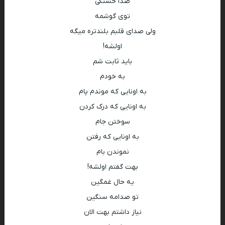
صدا خستگی
توی گوشمه
ولی صدای قلبم بلندتره میگه
اولشه!
باید ثابت شم
به خودم
به اونایی که موندم پام
به اونایی که درک کردن
سوختن جام
به اونایی که رفتن
نموندن بام
بهت گفتم اولشه!
یه حال غمگین
تو صدامه سنگین
نیاز داشتم بهت الان