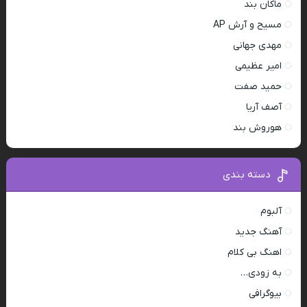
ماکان بند
مسیح و آرش AP
مهدی جهانی
امیر عظیمی
حمید صفت
آصف آریا
هوروش بند
دسته بندی
آلبوم
آهنگ جدید
اهنگ بی کلام
به زودی…
بیوگرافی