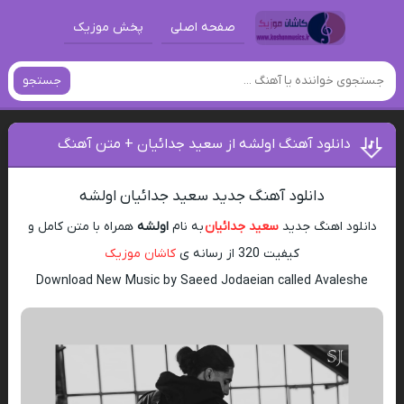
صفحه اصلی
پخش موزیک
جستجو
دانلود آهنگ اولشه از سعید جدائیان + متن آهنگ
دانلود آهنگ جدید سعید جدائیان اولشه
دانلود اهنگ جدید
سعید جدائیان
به نام
اولشه
همراه با متن کامل و
کیفیت 320 از رسانه ی
کاشان موزیک
Download New Music by Saeed Jodaeian called Avaleshe