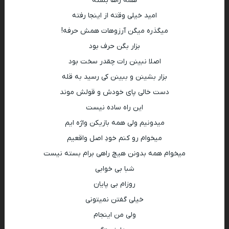
همه راها بسته
امید خیلی وقته از اینجا رفته
میگذره میگن آرزوهات همش حرفه!
بزار بگن حرف بود
اصلا نبینن رات چقدر سخت بود
بزار بشینن و ببینن کی رسید به قله
دست خالی پای خودش و قولش موند
این راه ساده نیست
میدونیم ولی همه بازیکن واژه ایم
میخوام رو کنم خودِ اصل واقعیم
میخوام همه بدونن هیچ راهی برام بسته نیست
شبا بی خوابی
روزام بی پایان
خیلی گفتن نمیتونی
ولی من اینجام