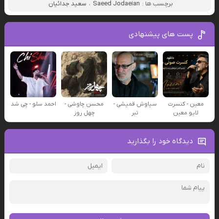
برچسب ها :
Saeed Jodaeian
،
سعید جدائیان
پست های پیشنهادی
معین - کنسرت
سیاوش قمیشی -
محسن چاوشی -
احمد سلو - چی شد
لایو معین
تبر
چهل روز
دیدگاه خود را بگذارید