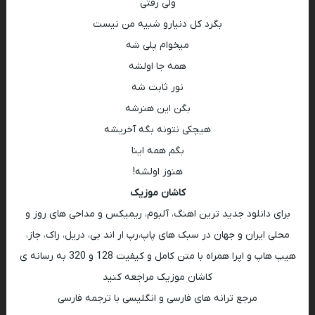
ولی رفتی
بگرد کل دنیارو شبیه من نیست
میخوام پلی شه
همه جا اولشه
نور ثابت شه
بگن این هنرشه
هیچکی نتونه بگه آخریشه
بگم همه اینا
هنوز اولشه!
کاشان موزیک
برای دانلود جدید ترین اهنگ، آلبوم، ریمیکس و مداحی های روز و
محلی ایران و جهان در سبک های پاپ،رپ ار اند بی، دریل، راک، جاز،
هیپ هاپ و اپرا همراه با متن کامل و کیفیت 128 و 320 به رسانه ی
کاشان موزیک مراجعه کنید
مرجع ترانه های فارسی و انگلیسی با ترجمه فارسی