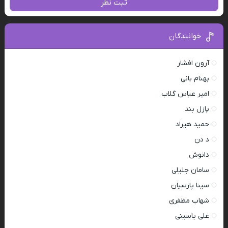
ثبت نظر
خوانندگان
آرون افشار
بهنام بانی
امیر عباس گلاب
پازل بند
حمید هیراد
د دن
دانوش
سامان جلیلی
سینا پارسیان
شهاب مظفری
علی یاسینی