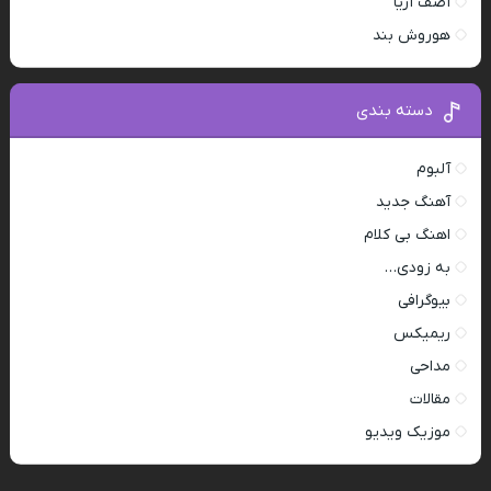
آصف آریا
هوروش بند
دسته بندی
آلبوم
آهنگ جدید
اهنگ بی کلام
به زودی…
بیوگرافی
ریمیکس
مداحی
مقالات
موزیک ویدیو