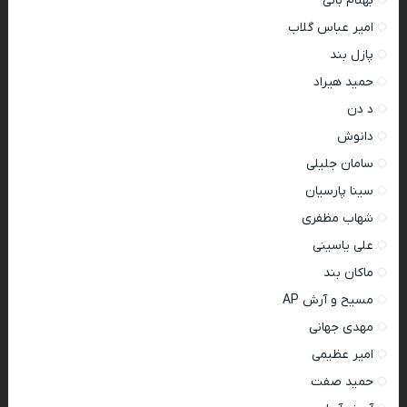
بهنام بانی
امیر عباس گلاب
پازل بند
حمید هیراد
د دن
دانوش
سامان جلیلی
سینا پارسیان
شهاب مظفری
علی یاسینی
ماکان بند
مسیح و آرش AP
مهدی جهانی
امیر عظیمی
حمید صفت