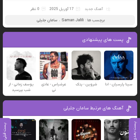
آهنگ جدید
17 آوریل 2025
0 نظر
برچسب ها :
Saman Jalili
،
سامان جلیلی
پست های پیشنهادی
سینا پارسیان - ادا
شروین - پتک
عرشیاس - عادی
یوسف زمانی - از
نی
شب بپرسید
آهنگ های مرتبط سامان جلیلی
پست بعدی
پست قبلی