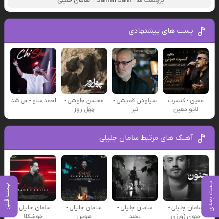
برچسب ها :
Saman Jalili
،
سامان جلیلی
پست های پیشنهادی
معین - کنسرت
سیاوش قمیشی -
محسن چاوشی -
احمد سلو - چی شد
لایو معین
تبر
چهل روز
آهنگ های مرتبط سامان جلیلی
پست بعدی
پست قبلی
سامان جلیلی -
سامان جلیلی -
سامان جلیلی -
سامان جلیلی -
جنون (ورژن
بخند
هوس
خوشگلا