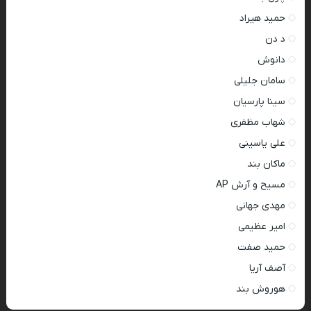
حمید هیراد
د دن
دانوش
سامان جلیلی
سینا پارسیان
شهاب مظفری
علی یاسینی
ماکان بند
مسیح و آرش AP
مهدی جهانی
امیر عظیمی
حمید صفت
آصف آریا
هوروش بند