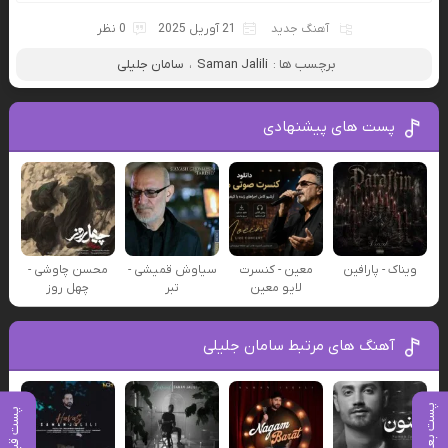
آهنگ جدید
21 آوریل 2025
0 نظر
برچسب ها :
Saman Jalili
،
سامان جلیلی
پست های پیشنهادی
ویناک - پارافین
معین - کنسرت
سیاوش قمیشی -
محسن چاوشی -
لایو معین
تبر
چهل روز
آهنگ های مرتبط سامان جلیلی
پست بعدی
پست قبلی