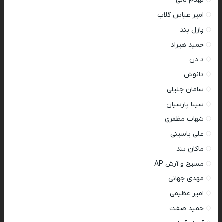
بهنام بانی
امیر عباس گلاب
پازل بند
حمید هیراد
د دن
دانوش
سامان جلیلی
سینا پارسیان
شهاب مظفری
علی یاسینی
ماکان بند
مسیح و آرش AP
مهدی جهانی
امیر عظیمی
حمید صفت