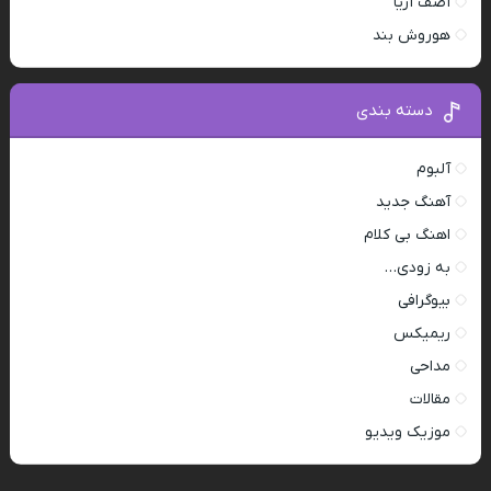
آصف آریا
هوروش بند
دسته بندی
آلبوم
آهنگ جدید
اهنگ بی کلام
به زودی…
بیوگرافی
ریمیکس
مداحی
مقالات
موزیک ویدیو