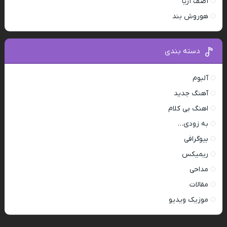
آصف آریا
هوروش بند
دسته بندی
آلبوم
آهنگ جدید
اهنگ بی کلام
به زودی…
بیوگرافی
ریمیکس
مداحی
مقالات
موزیک ویدیو