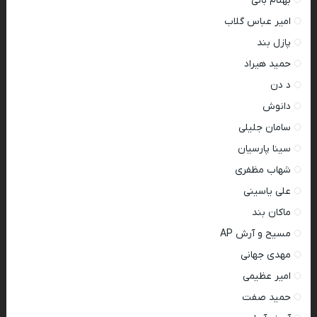
بهنام بانی
امیر عباس گلاب
پازل بند
حمید هیراد
د دن
دانوش
سامان جلیلی
سینا پارسیان
شهاب مظفری
علی یاسینی
ماکان بند
مسیح و آرش AP
مهدی جهانی
امیر عظیمی
حمید صفت