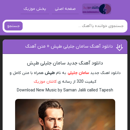
صفحه اصلی
پخش موزیک
جستجو
دانلود آهنگ سامان جلیلی طپش + متن آهنگ
دانلود آهنگ جدید سامان جلیلی طپش
دانلود اهنگ جدید
سامان جلیلی
به نام
طپش
همراه با متن کامل و
کیفیت 320 از رسانه ی
کاشان موزیک
Download New Music by Saman Jalili called Tapesh