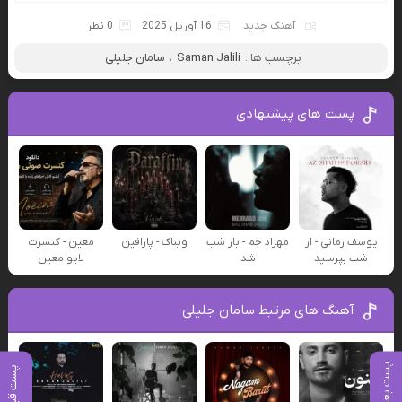
آهنگ جدید
16 آوریل 2025
0 نظر
برچسب ها :
Saman Jalili
،
سامان جلیلی
پست های پیشنهادی
یوسف زمانی - از
مهراد جم - باز شب
ویناک - پارافین
معین - کنسرت
شب بپرسید
شد
لایو معین
آهنگ های مرتبط سامان جلیلی
پست بعدی
پست قبلی