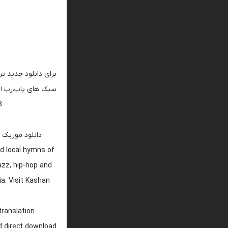
برای دانلود جدید ت
سبک های پاپ،رپ ار 
128 و 320
دانلود موزیک 
d local hymns of
jazz, hip-hop and
ia. Visit Kashan
translation
nd direct download