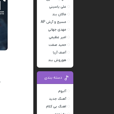
علی یاسینی
ماکان بند
مسیح و آرش AP
مهدی جهانی
امیر عظیمی
حمید صفت
آصف آریا
هوروش بند
دسته بندی
س
آلبوم
آهنگ جدید
اهنگ بی کلام