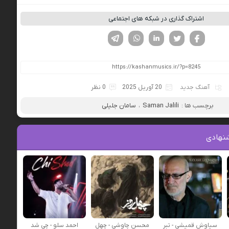
اشتراک گذاری در شبکه های اجتماعی
فیسوک
تویتر
لینکدین
واتساپ
تلگرام
آهنگ جدید
20 آوریل 2025
0 نظر
برچسب ها :
Saman Jalili
،
سامان جلیلی
نهادی
سیاوش قمیشی - تبر
محسن چاوشی - چهل
احمد سلو - چی شد