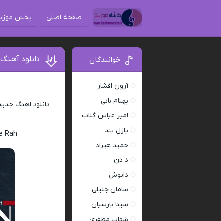
صفحه اصلی
پخش موزی
دانلود آهنگ 
خوانندگان
آرون افشار
بهنام بانی
دانلود اهنگ جدی
امیر عباس گلاب
پازل بند
Be Rah
حمید هیراد
د دن
دانوش
سامان جلیلی
سینا پارسیان
شهاب مظفری