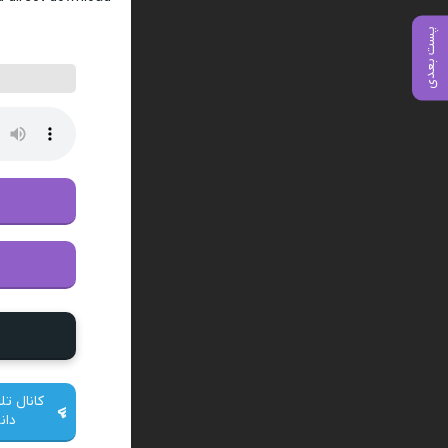
پست بعدی
کانال تل
دان