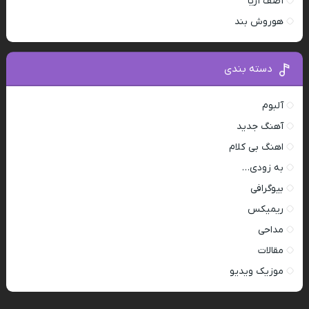
آصف آریا
هوروش بند
دسته بندی
آلبوم
آهنگ جدید
اهنگ بی کلام
به زودی…
بیوگرافی
ریمیکس
مداحی
مقالات
موزیک ویدیو