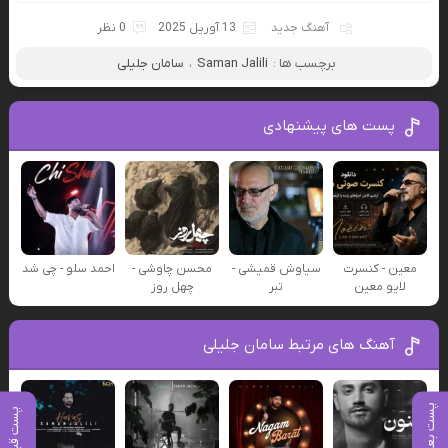
آهنگ جدید
13 آوریل 2025
0 نظر
برچسب ها :
Saman Jalili
،
سامان جلیلی
پست های پیشنهادی
معین - کنسرت
سیاوش قمیشی -
محسن چاوشی -
احمد سلو - چی شد
لایو معین
تبر
چهل روز
آهنگ های مرتبط سامان جلیلی
پست بعدی
پست قبلی