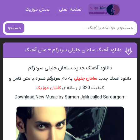
صفحه اصلی
پخش موزیک
جستجو
دانلود آهنگ سامان جلیلی سردرگم + متن آهنگ
دانلود آهنگ جدید سامان جلیلی سردرگم
دانلود اهنگ جدید
سامان جلیلی
به نام
سردرگم
همراه با متن کامل و
کیفیت 320 از رسانه ی
کاشان موزیک
Download New Music by Saman Jalili called Sardargom