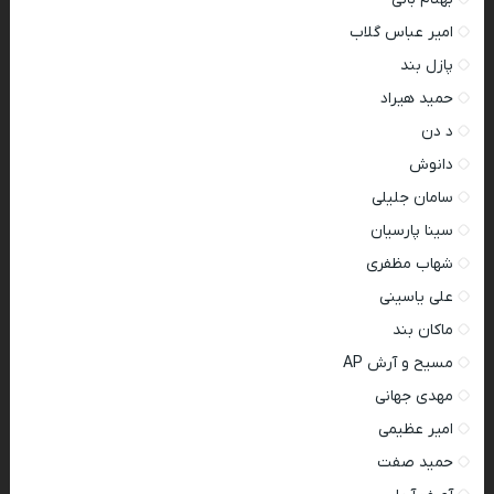
امیر عباس گلاب
پازل بند
حمید هیراد
د دن
دانوش
سامان جلیلی
سینا پارسیان
شهاب مظفری
علی یاسینی
ماکان بند
مسیح و آرش AP
مهدی جهانی
امیر عظیمی
حمید صفت