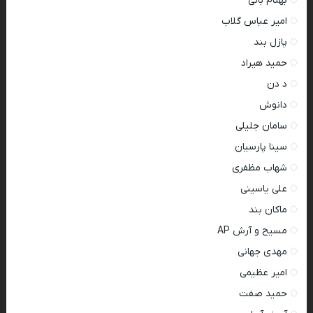
بهنام بانی
امیر عباس گلاب
پازل بند
حمید هیراد
د دن
دانوش
سامان جلیلی
سینا پارسیان
شهاب مظفری
علی یاسینی
ماکان بند
مسیح و آرش AP
مهدی جهانی
امیر عظیمی
حمید صفت