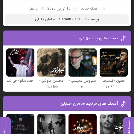
آهنگ جدید
16 آوریل 2025
0 نظر
برچسب ها :
Saman Jalili
،
سامان جلیلی
پست های پیشنهادی
معین - کنسرت
سیاوش قمیشی -
محسن چاوشی -
احمد سلو - چی شد
لایو معین
تبر
چهل روز
آهنگ های مرتبط سامان جلیلی
پست بعدی
پست قبلی