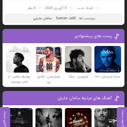
آهنگ جدید
15 آوریل 2025
0 نظر
برچسب ها :
Saman Jalili
،
سامان جلیلی
پست های پیشنهادی
سینا پارسیان - ادا
شروین - پتک
عرشیاس - عادی
یوسف زمانی - از
نی
شب بپرسید
آهنگ های مرتبط سامان جلیلی
پست بعدی
پست قبلی