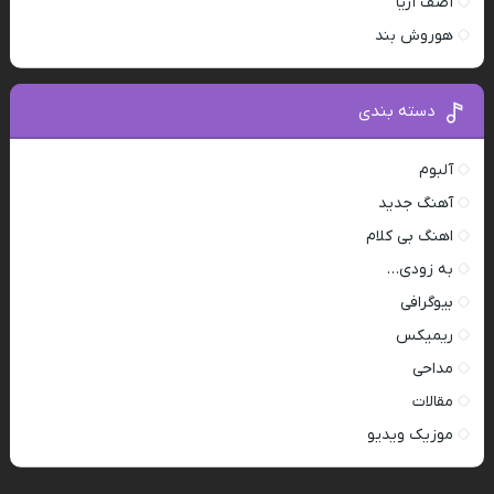
آصف آریا
هوروش بند
دسته بندی
آلبوم
آهنگ جدید
اهنگ بی کلام
به زودی…
بیوگرافی
ریمیکس
مداحی
مقالات
موزیک ویدیو