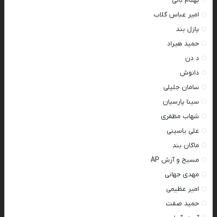
بهنام بانی
امیر عباس گلاب
پازل بند
حمید هیراد
د دن
دانوش
سامان جلیلی
سینا پارسیان
شهاب مظفری
علی یاسینی
ماکان بند
مسیح و آرش AP
مهدی جهانی
امیر عظیمی
حمید صفت