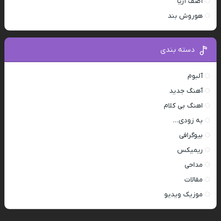
آصف آریا
هوروش بند
دسته بندی
آلبوم
آهنگ جدید
اهنگ بی کلام
به زودی…
بیوگرافی
ریمیکس
مداحی
مقالات
موزیک ویدیو