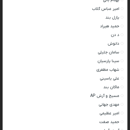
بهنام بانی
امیر عباس گلاب
پازل بند
حمید هیراد
د دن
دانوش
سامان جلیلی
سینا پارسیان
شهاب مظفری
علی یاسینی
ماکان بند
مسیح و آرش AP
مهدی جهانی
امیر عظیمی
حمید صفت