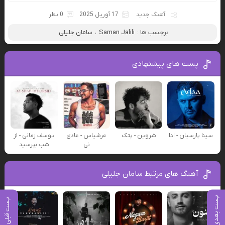
آهنگ جدید
17 آوریل 2025
0 نظر
برچسب ها :
Saman Jalili
،
سامان جلیلی
پست های پیشنهادی
سینا پارسیان - ادا
شروین - پتک
عرشیاس - عادی
یوسف زمانی - از
نی
شب بپرسید
آهنگ های مرتبط سامان جلیلی
پست بعدی
پست قبلی