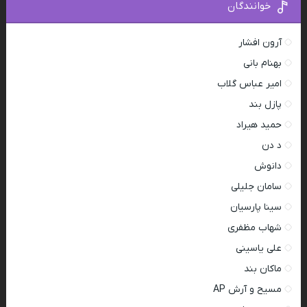
خوانندگان
آرون افشار
بهنام بانی
امیر عباس گلاب
پازل بند
حمید هیراد
د دن
دانوش
سامان جلیلی
سینا پارسیان
شهاب مظفری
علی یاسینی
ماکان بند
مسیح و آرش AP