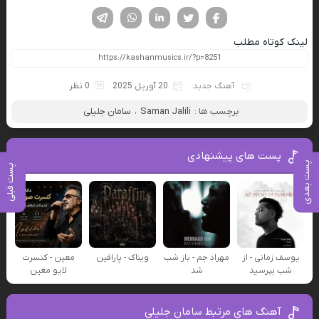
فیسوک
تویتر
لینکدین
واتساپ
تلگرام
لینک کوتاه مطلب
آهنگ جدید
20 آوریل 2025
0 نظر
برچسب ها :
Saman Jalili
،
سامان جلیلی
پست های پیشنهادی
پست بعدی
پست قبلی
یوسف زمانی - از
مهراد جم - باز شب
ویناک - پارافین
معین - کنسرت
شب بپرسید
شد
لایو معین
آهنگ های مرتبط سامان جلیلی