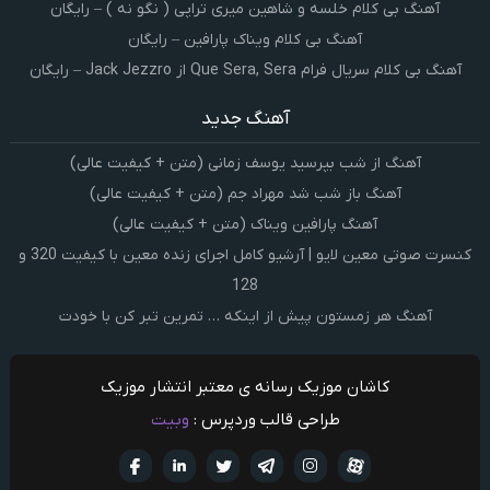
آهنگ بی کلام خلسه و شاهین میری تراپی ( نگو نه ) – رایگان
آهنگ بی کلام ویناک پارافین – رایگان
آهنگ بی کلام سریال فرام Que Sera, Sera از Jack Jezzro – رایگان
آهنگ جدید
آهنگ از شب بپرسید یوسف زمانی (متن + کیفیت عالی)
آهنگ باز شب شد مهراد جم (متن + کیفیت عالی)
آهنگ پارافین ویناک (متن + کیفیت عالی)
کنسرت صوتی معین لایو | آرشیو کامل اجرای زنده معین با کیفیت 320 و
128
آهنگ هر زمستون پیش از اینکه … تمرین تبر کن با خودت
کاشان موزیک رسانه ی معتبر انتشار موزیک
طراحی قالب وردپرس :
وبیت
آپارات
تلگرام
تويتر
اینستاگرام
لینکدین
فيسبو