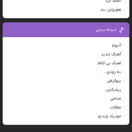
آصف آریا
هوروش بند
دسته بندی
آلبوم
آهنگ جدید
اهنگ بی کلام
به زودی…
بیوگرافی
ریمیکس
مداحی
مقالات
موزیک ویدیو