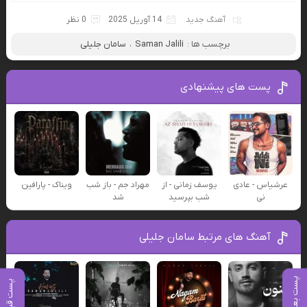
آهنگ جدید
14 آوریل 2025
0 نظر
برچسب ها :
Saman Jalili
،
سامان جلیلی
پست های پیشنهادی
عرشیاس - عادی
یوسف زمانی - از
مهراد جم - باز شب
ویناک - پارافین
نی
شب بپرسید
شد
آهنگ های مرتبط سامان جلیلی
پست بعدی
پست قبلی