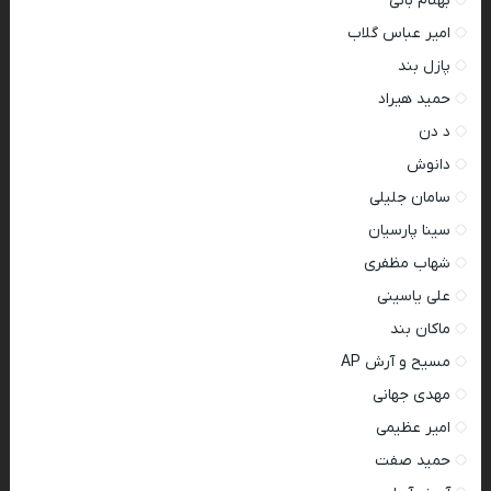
بهنام بانی
امیر عباس گلاب
پازل بند
حمید هیراد
د دن
دانوش
سامان جلیلی
سینا پارسیان
شهاب مظفری
علی یاسینی
ماکان بند
مسیح و آرش AP
مهدی جهانی
امیر عظیمی
حمید صفت