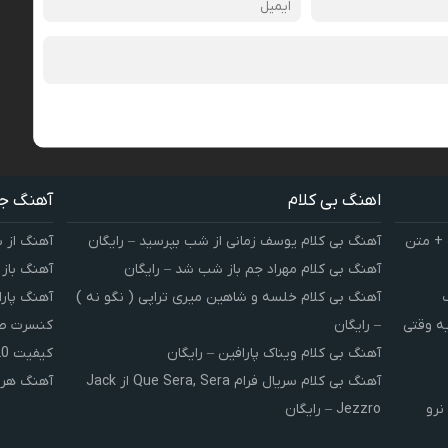
اهنگ بی کلام
آهنگ ج
 + متن
آهنگ بی کلام یوسف زمانی از شب بپرسید – رایگان
آهنگ از 
آهنگ بی کلام مهراد جم باز شب شد – رایگان
آهنگ باز
آهنگ بی کلام خلسه و شاهین میری تراپی ( نگو نه )
آهنگ پارا
یه وقتی
– رایگان
کنسرت صوت
آهنگ بی کلام ویناک پارافین – رایگان
کیفیت 320 و 128
آهنگ بی کلام سریال فرام Que Sera, Sera از Jack
آهنگ هر 
نرو
Jezzro – رایگان