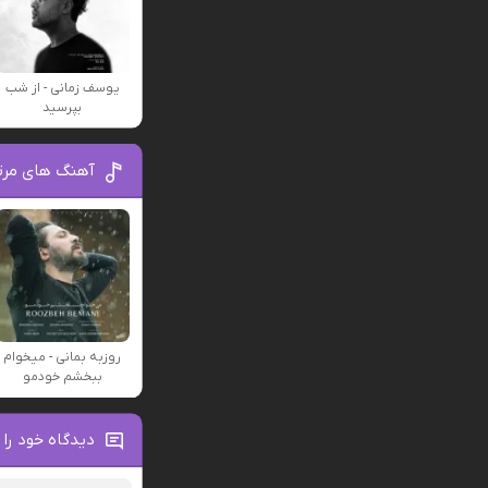
یوسف زمانی - از شب
بپرسید
آهنگ های مرتب
روزبه بمانی - میخوام
ببخشم خودمو
دیدگاه خود را 