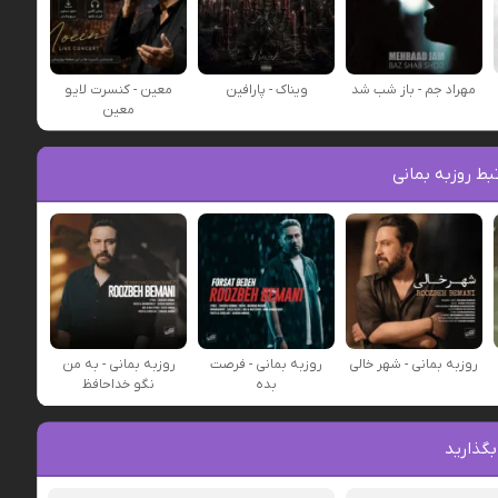
مهراد جم - باز شب شد
ویناک - پارافین
معین - کنسرت لایو
معین
ط روزبه بمانی
روزبه بمانی - شهر خالی
روزبه بمانی - فرصت
روزبه بمانی - به من
بده
نگو خداحافظ
بگذارید