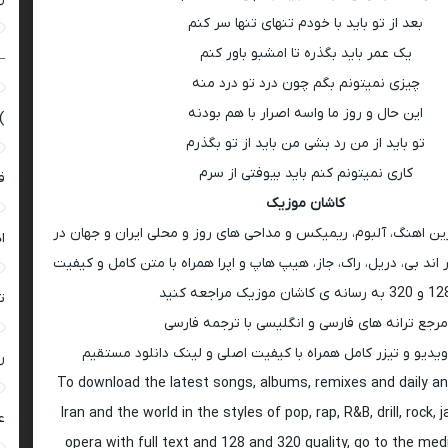
بعد از تو باید با خودم تنهای تنها سر کنم
یک عمر باید بگذره تا امشبو باور کنم
–
چیزی نمیتونم بگم چون درد تو درد منه
این حال و روز ما واسه اصرار با هم بودنه
)
تو باید از من رد بشی من باید از تو بگذرم
کاری نمیتونم کنم باید بیوفتی از سرم
ق
کاشان موزیک
رین اهنگ، آلبوم، ریمیکس و مداحی های روز و محلی ایران و جهان در
ا
اند بی، دریل، راک، جاز، هیپ هاپ و اپرا همراه با متن کامل و کیفیت
 به رسانه ی کاشان موزیک مراجعه کنید
ت
مرجع ترانه های فارسی و انگلیسی با ترجمه فارسی
ویدیو و تیزر کامل همراه با کیفیت اصلی و لینک دانلود مستقیم
ر
To download the latest songs, albums, remixes and daily an
Iran and the world in the styles of pop, rap, R&B, drill, rock, 
ع
opera with full text and 128 and 320 quality, go to the med