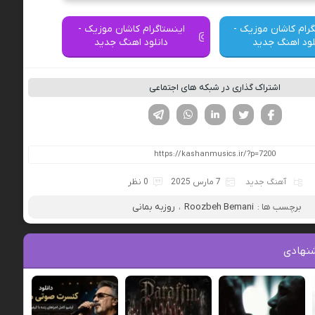
گرام کاشان موزیک -
اینستاگرام کاشان موزیک -
لود اهنگ جدید
دانلود اهنگ جدید
اشتراک گذاری در شبکه های اجتماعی
فیسوک
تویتر
لینکدین
واتساپ
تلگرام
آهنگ جدید
7 مارس 2025
0 نظر
برچسب ها :
Roozbeh Bemani
،
روزبه بمانی
نهادی