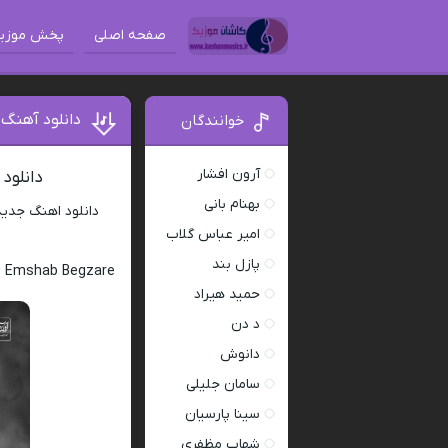
صفحه اصلی
پخش موزی
دانلود آهنگ
خوانندگان
آرون افشار
دانلود
بهنام بانی
دانلود اهنگ جدی
امیر عباس گلاب
پازل بند
z Emshab Begzare
حمید هیراد
د دن
دانوش
سامان جلیلی
سینا پارسیان
شهاب مظفری