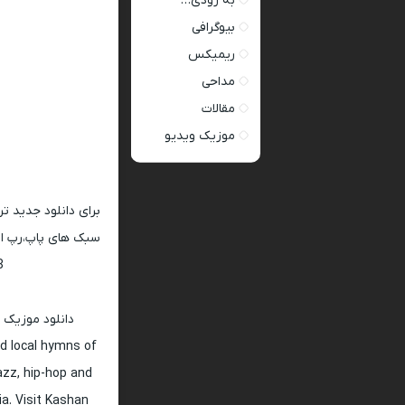
به زودی…
بیوگرافی
ریمیکس
مداحی
مقالات
موزیک ویدیو
برای دانلود جدید ت
سبک های پاپ،رپ ار 
128 و 320
دانلود موزیک 
d local hymns of
jazz, hip-hop and
ia. Visit Kashan