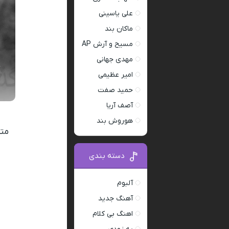
علی یاسینی
ماکان بند
مسیح و آرش AP
مهدی جهانی
امیر عظیمی
حمید صفت
آصف آریا
هوروش بند
متن
دسته بندی
آلبوم
آهنگ جدید
اهنگ بی کلام