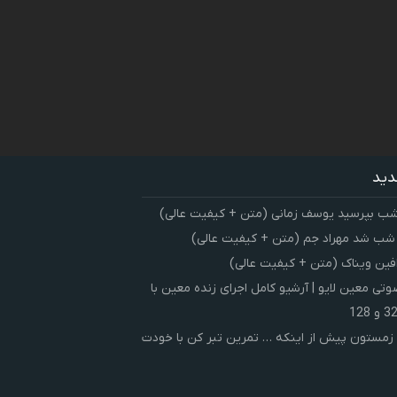
دید
شب بپرسید یوسف زمانی (متن + کیفیت عالی)
 شب شد مهراد جم (متن + کیفیت عالی)
فین ویناک (متن + کیفیت عالی)
ی معین لایو | آرشیو کامل اجرای زنده معین با
زمستون پیش از اینکه … تمرین تبر کن با خودت