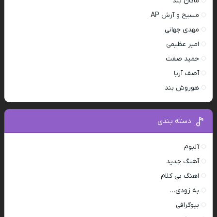
ماکان بند
مسیح و آرش AP
مهدی جهانی
امیر عظیمی
حمید صفت
آصف آریا
هوروش بند
دسته بندی
آلبوم
آهنگ جدید
اهنگ بی کلام
به زودی…
بیوگرافی