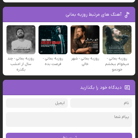
آهنگ های مرتبط روزبه بمانی
روزبه بمانی -
روزبه بمانی - شهر
روزبه بمانی -
روزبه بمانی - چند
میخوام ببخشم
خالی
فرصت بده
سال از امشب
خودمو
بگذره
دیدگاه خود را بگذارید