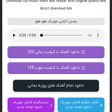
Download full music video and teaser with original quality and
direct download link
پخش آنلاین موزیک هق هق
دانلود آهنگ با کیفیت عالی 320
دانلود آهنگ با کیفیت خوب 128
دانلود تمام آهنگ های روزبه بمانی
کانال تلگرام کاشان موزیک
اینستاگرام کاشان موزیک -
- دانلود اهنگ جدید
دانلود اهنگ جدید