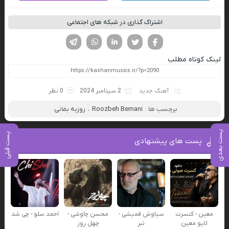
اشتراک گذاری در شبکه های اجتماعی
فیسوک
تویتر
لینکدین
واتساپ
تلگرام
لینک کوتاه مطلب
آهنگ جدید
2 سپتامبر 2024
0 نظر
برچسب ها :
Roozbeh Bemani
،
روزبه بمانی
پست بعدی
پست قبلی
پست های پیشنهادی
معین - کنسرت
سیاوش قمیشی -
محسن چاوشی -
احمد سلو - چی شد
لایو معین
تبر
چهل روز