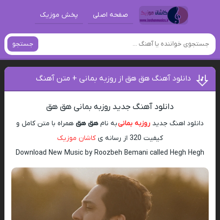
صفحه اصلی
پخش موزیک
جستجو
دانلود آهنگ هق هق از روزبه بمانی + متن آهنگ
دانلود آهنگ جدید روزبه بمانی هق هق
دانلود اهنگ جدید
روزبه بمانی
به نام
هق هق
همراه با متن کامل و
کیفیت 320 از رسانه ی
کاشان موزیک
Download New Music by Roozbeh Bemani called Hegh Hegh