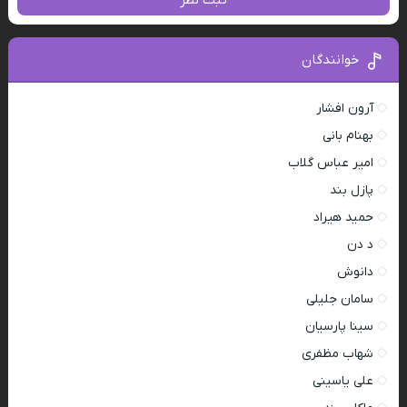
ثبت نظر
خوانندگان
آرون افشار
بهنام بانی
امیر عباس گلاب
پازل بند
حمید هیراد
د دن
دانوش
سامان جلیلی
سینا پارسیان
شهاب مظفری
علی یاسینی