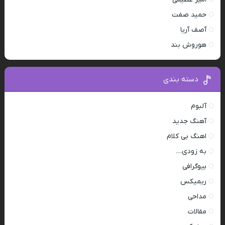
حمید صفت
آصف آریا
هوروش بند
دسته بندی
آلبوم
آهنگ جدید
اهنگ بی کلام
به زودی…
بیوگرافی
ریمیکس
مداحی
مقالات