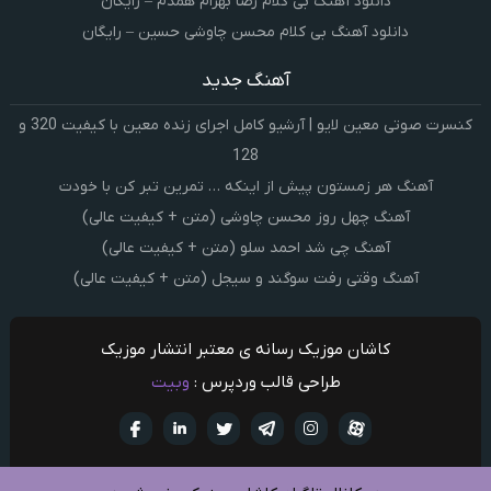
دانلود آهنگ بی کلام رضا بهرام همدم – رایگان
دانلود آهنگ بی کلام محسن چاوشی حسین – رایگان
آهنگ جدید
کنسرت صوتی معین لایو | آرشیو کامل اجرای زنده معین با کیفیت 320 و
128
آهنگ هر زمستون پیش از اینکه … تمرین تبر کن با خودت
آهنگ چهل روز محسن چاوشی (متن + کیفیت عالی)
آهنگ چی شد احمد سلو (متن + کیفیت عالی)
آهنگ وقتی رفت سوگند و سیجل (متن + کیفیت عالی)
کاشان موزیک رسانه ی معتبر انتشار موزیک
طراحی قالب وردپرس :
وبیت
آپارات
تلگرام
تويتر
اینستاگرام
لینکدین
فيسبو