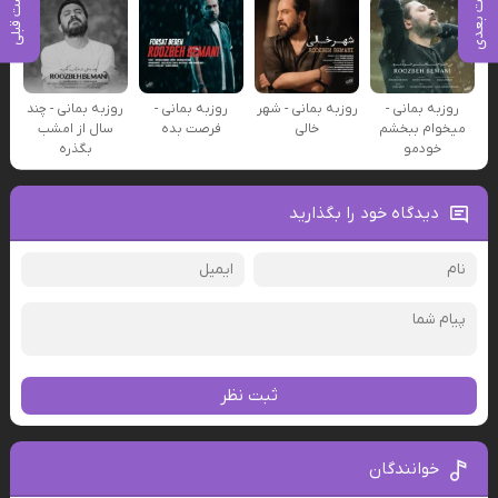
پست بعدی
پست قبلی
روزبه بمانی -
روزبه بمانی - شهر
روزبه بمانی -
روزبه بمانی - چند
میخوام ببخشم
خالی
فرصت بده
سال از امشب
خودمو
بگذره
دیدگاه خود را بگذارید
ثبت نظر
خوانندگان