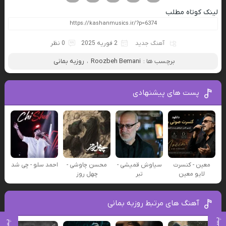
لینک کوتاه مطلب
آهنگ جدید
2 فوریه 2025
0 نظر
برچسب ها :
Roozbeh Bemani
،
روزبه بمانی
پست های پیشنهادی
معین - کنسرت
سیاوش قمیشی -
محسن چاوشی -
احمد سلو - چی شد
لایو معین
تبر
چهل روز
آهنگ های مرتبط روزبه بمانی