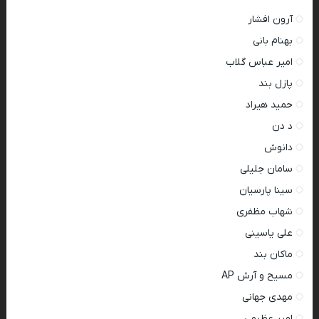
آرون افشار
بهنام بانی
امیر عباس گلاب
پازل بند
حمید هیراد
د دن
دانوش
سامان جلیلی
سینا پارسیان
شهاب مظفری
علی یاسینی
ماکان بند
مسیح و آرش AP
مهدی جهانی
امیر عظیمی