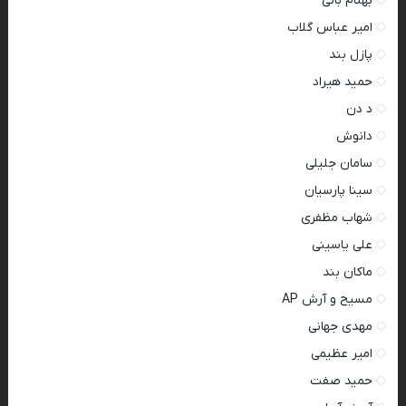
بهنام بانی
امیر عباس گلاب
پازل بند
حمید هیراد
د دن
دانوش
سامان جلیلی
سینا پارسیان
شهاب مظفری
علی یاسینی
ماکان بند
مسیح و آرش AP
مهدی جهانی
امیر عظیمی
حمید صفت