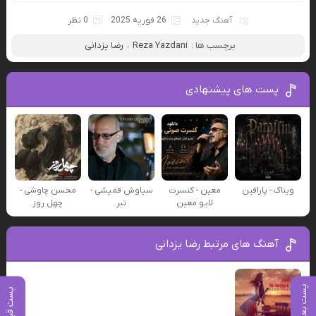
آهنگ جدید
26 فوریه 2025
0 نظر
برچسب ها :
Reza Yazdani
،
رضا یزدانی
پست های پیشنهادی
ویناک - پارافین
معین - کنسرت
سیاوش قمیشی -
محسن چاوشی -
لایو معین
تبر
چهل روز
آهنگ های مرتبط رضا یزدانی
پست بعدی
پست قبلی