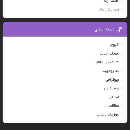
آصف آریا
هوروش بند
دسته بندی
آلبوم
آهنگ جدید
اهنگ بی کلام
به زودی…
بیوگرافی
ریمیکس
مداحی
مقالات
موزیک ویدیو