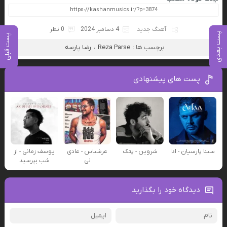
آهنگ جدید
4 دسامبر 2024
0 نظر
پست بعدی
پست قبلی
برچسب ها :
Reza Parse
،
رضا پارسه
پست های پیشنهادی
سینا پارسیان - ادا
شروین - پتک
عرشیاس - عادی
یوسف زمانی - از
نی
شب بپرسید
دیدگاه خود را بگذارید