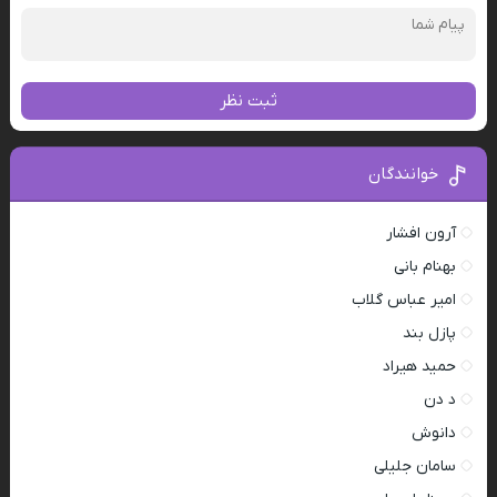
ثبت نظر
خوانندگان
آرون افشار
بهنام بانی
امیر عباس گلاب
پازل بند
حمید هیراد
د دن
دانوش
سامان جلیلی