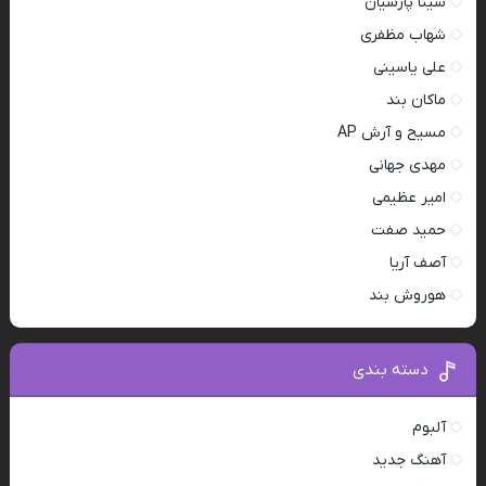
سینا پارسیان
شهاب مظفری
علی یاسینی
ماکان بند
مسیح و آرش AP
مهدی جهانی
امیر عظیمی
حمید صفت
آصف آریا
هوروش بند
دسته بندی
آلبوم
آهنگ جدید