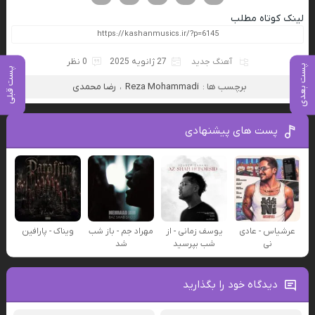
لینک کوتاه مطلب
آهنگ جدید
27 ژانویه 2025
0 نظر
پست بعدی
پست قبلی
برچسب ها :
Reza Mohammadi
،
رضا محمدی
پست های پیشنهادی
عرشیاس - عادی
یوسف زمانی - از
مهراد جم - باز شب
ویناک - پارافین
نی
شب بپرسید
شد
دیدگاه خود را بگذارید