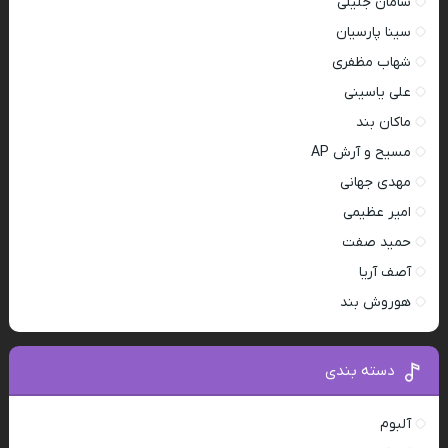
سامان جلیلی
سینا پارسیان
شهاب مظفری
علی یاسینی
ماکان بند
مسیح و آرش AP
مهدی جهانی
امیر عظیمی
حمید صفت
آصف آریا
هوروش بند
دسته بندی
آلبوم