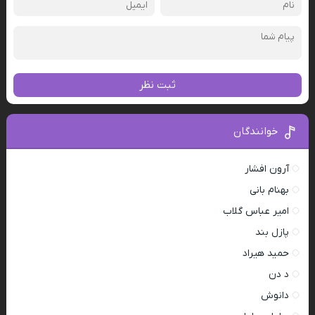
ثبت نظر
خوانندگان
آرون افشار
بهنام بانی
امیر عباس گلاب
پازل بند
حمید هیراد
د دن
دانوش