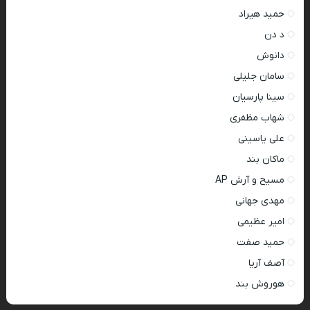
حمید هیراد
د دن
دانوش
سامان جلیلی
سینا پارسیان
شهاب مظفری
علی یاسینی
ماکان بند
مسیح و آرش AP
مهدی جهانی
امیر عظیمی
حمید صفت
آصف آریا
هوروش بند