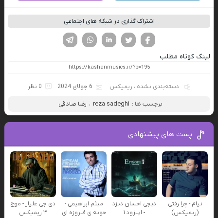
اشتراک گذاری در شبکه های اجتماعی
فیسوک
تویتر
لینکدین
واتساپ
تلگرام
لینک کوتاه مطلب
دسته‌بندی نشده
،
ریمیکس
6 جولای 2024
0 نظر
برچسب ها :
reza sadeghi
،
رضا صادقی
پست های پیشنهادی
نیام - چرا رفتی
دیجی احسان دیزد
میثم ابراهیمی -
دی جی علیار - موج
(ریمیکس)
- اپیزود ۱
خونه ی فیروزه ای
۳ ریمیکس