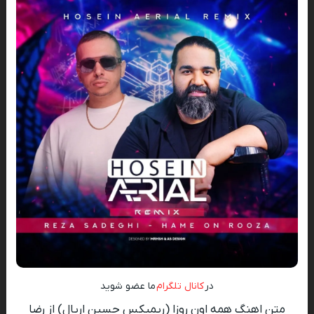
در
کانال تلگرام
ما عضو شوید
متن اهنگ همه اون روزا (ریمیکس حسین اریال) از رضا