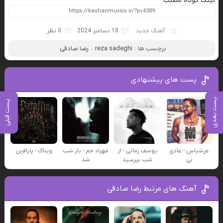
لینک کوتاه مطلب
آهنگ جدید
18 دسامبر 2024
0 نظر
برچسب ها :
reza sadeghi
،
رضا صادقی
پست های پیشنهادی
پست بعدی
پست قبلی
عرشیاس - عادی
یوسف زمانی - از
مهراد جم - باز شب
ویناک - پارافین
نی
شب بپرسید
شد
آهنگ های مرتبط رضا صادقی