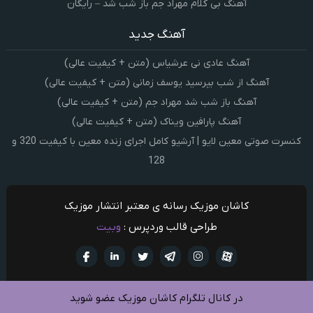
آهنگ بی کلام مهراد جم باز شب شد – رایگان
آهنگ جدید
آهنگ عادی نی عرشیاس (متن + کیفیت عالی)
آهنگ از شب بپرسید یوسف زمانی (متن + کیفیت عالی)
آهنگ باز شب شد مهراد جم (متن + کیفیت عالی)
آهنگ پارافین ویناک (متن + کیفیت عالی)
کنسرت صوتی معین لایو | آرشیو کامل اجرای زنده معین با کیفیت 320 و
128
کاشان موزیک رسانه ی معتبر انتشار موزیک
طراحی قالب وردپرس :
وبیت
آپارات
تلگرام
تويتر
اینستاگرام
لینکدین
فيسبو
در کانال تلگرام کاشان موزیک عضو شوید