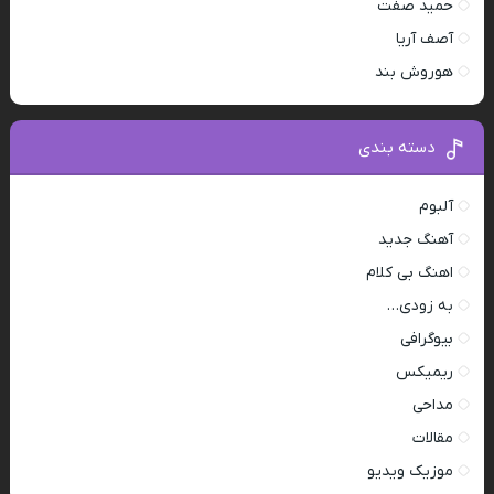
حمید صفت
آصف آریا
هوروش بند
دسته بندی
آلبوم
آهنگ جدید
اهنگ بی کلام
به زودی…
بیوگرافی
ریمیکس
مداحی
مقالات
موزیک ویدیو