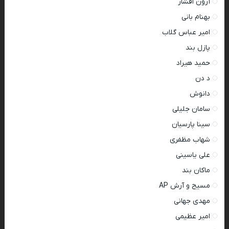
آرون افشار
بهنام بانی
امیر عباس گلاب
پازل بند
حمید هیراد
د دن
دانوش
سامان جلیلی
سینا پارسیان
شهاب مظفری
علی یاسینی
ماکان بند
مسیح و آرش AP
مهدی جهانی
امیر عظیمی