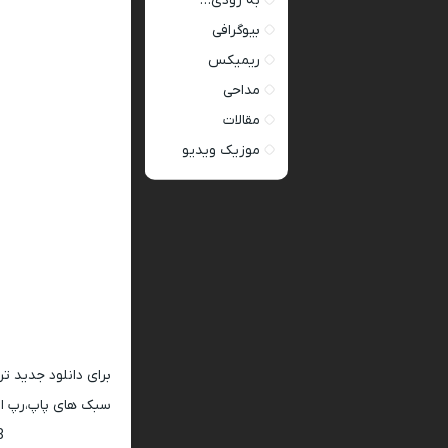
به زودی…
بیوگرافی
ریمیکس
مداحی
مقالات
موزیک ویدیو
برای دانلود جدید ت
سبک های پاپ،رپ ار 
128 و 320