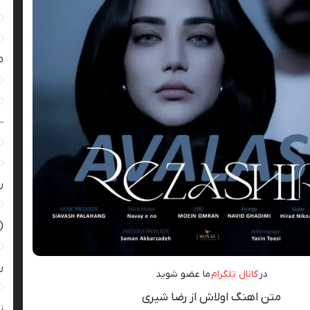
ro
–
ر
(
ر
در
کانال تلگرام
ما عضو شوید
متن اهنگ اولاش از رضا شیری
زن