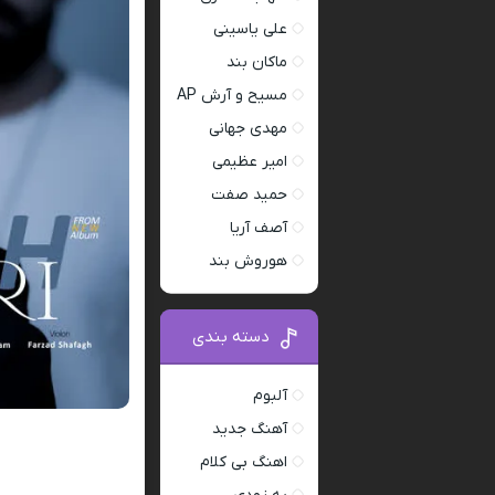
علی یاسینی
ماکان بند
مسیح و آرش AP
مهدی جهانی
امیر عظیمی
حمید صفت
آصف آریا
هوروش بند
دسته بندی
آلبوم
آهنگ جدید
اهنگ بی کلام