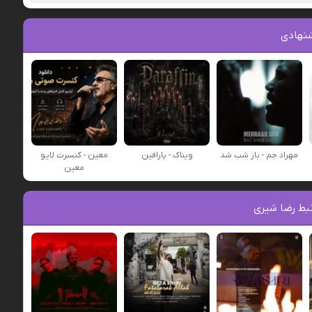
نهادی
مهراد جم - باز شب شد
ویناک - پارافین
معین - کنسرت لایو
معین
بط رضا شیری