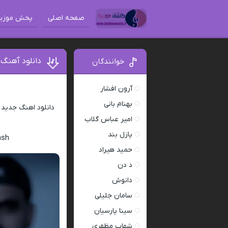
صفحه اصلی
پخش موزی
دانلود آهنگ
خوانندگان
آرون افشار
بهنام بانی
دانلود اهنگ جدید
امیر عباس گلاب
پازل بند
ash
حمید هیراد
د دن
دانوش
سامان جلیلی
سینا پارسیان
شهاب مظفری