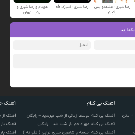
رضا شیری - عشقمو پس
رضا شیری - فتبارک الله
هونام و رضا شیری و
بگیرم
بهنیا - تهران
بگذارید
اهنگ بی کلام
آهنگ ج
 + متن
آهنگ بی کلام یوسف زمانی از شب بپرسید – رایگان
آهنگ از 
آهنگ بی کلام مهراد جم باز شب شد – رایگان
آهنگ باز
آهنگ بی کلام خلسه و شاهین میری تراپی ( نگو نه )
آهنگ پارا