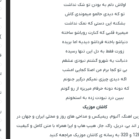
اولاش دلم به بودن تو شک نداشت
تو که دیدی حالمو میموندی کاش
–
بشکنه این دستی که نمک نداشت
میمیره قلبی که کنارت رویاشو ساخته
)
دنیاشو باخته فرداشو دیدیه اما بریده
زورت فقط به دل این تنها رسیده
ق
دنبالت یه شهرو گشتم نبودی عشقم
بی تو کجا برم من اصلا کجایی امشب
ا
اگه دیدی چیزی نمیگم درگیر جنونم
که دونه دونه حرفام میریزه از رو گونم
ت
ببین درد نبودت زده به استخونم
کاشان موزیک
ر
رین اهنگ، آلبوم، ریمیکس و مداحی های روز و محلی ایران و جهان در
اند بی، دریل، راک، جاز، هیپ هاپ و اپرا همراه با متن کامل و کیفیت
ع
 به رسانه ی کاشان موزیک مراجعه کنید