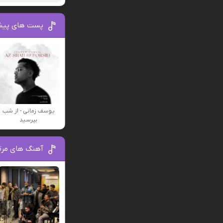
پست های پیش
یوسف زمانی - از شب
بپرسید
آهنگ های مرت