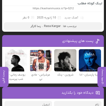
لینک کوتاه مطلب
آهنگ جدید
10 ژانویه 2025
0 نظر
برچسب ها :
Rasa Kargar
،
رسا کارگر
پست های پیشنهادی
پست بعدی
پست قبلی
سینا پارسیان - ادا
شروین - پتک
عرشیاس - عادی
یوسف زمانی - از
نی
شب بپرسید
دیدگاه خود را بگذارید