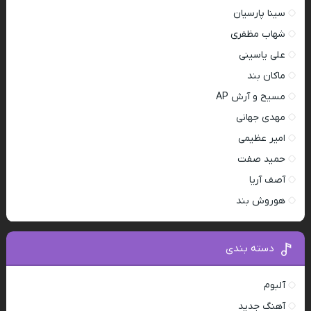
سینا پارسیان
شهاب مظفری
علی یاسینی
ماکان بند
مسیح و آرش AP
مهدی جهانی
امیر عظیمی
حمید صفت
آصف آریا
هوروش بند
دسته بندی
آلبوم
آهنگ جدید