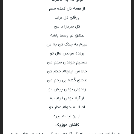
از همه دل کنده منم
ورقای دل برات
کل سربازا با من
عشق تو وسط باشه
میرم به جنگ تن به تن
برنده موندن مال تو
تسلیم موندن سهم من
حالا من اینجام حکم کن
عاشق کُشه بی رحم من
زندونی بودن پیش تو
از آزاد بودن لازم تره
اصلا نمیخوام عطر تو
از رو لباسم بپره
کاشان موزیک