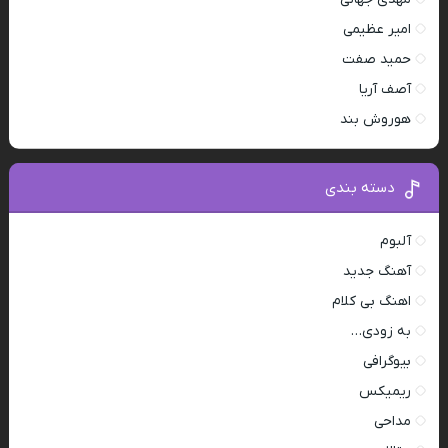
امیر عظیمی
حمید صفت
آصف آریا
هوروش بند
دسته بندی
آلبوم
آهنگ جدید
اهنگ بی کلام
به زودی…
بیوگرافی
ریمیکس
مداحی