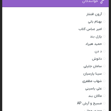
خوانندگان
آرون افشار
بهنام بانی
امیر عباس گلاب
پازل بند
حمید هیراد
د دن
دانوش
سامان جلیلی
سینا پارسیان
شهاب مظفری
علی یاسینی
ماکان بند
مسیح و آرش AP
مهدی جهانی