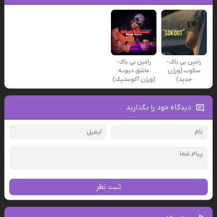
رامین بی باک -
رامین بی باک -
سکوت (ورژن
عاشق دیونه
جدید)
(ورژن آکوستیک)
دیدگاه خود را بگذارید
ثبت نظر