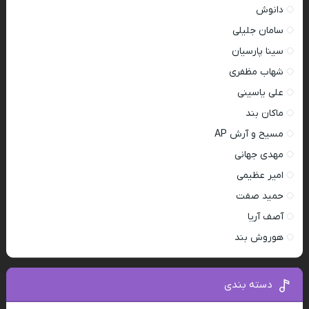
دانوش
سامان جلیلی
سینا پارسیان
شهاب مظفری
علی یاسینی
ماکان بند
مسیح و آرش AP
مهدی جهانی
امیر عظیمی
حمید صفت
آصف آریا
هوروش بند
دسته بندی