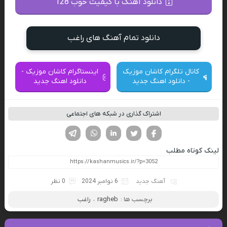
دانلود آهنگ با کیفیت خوب 128
دانلود تمام آهنگ های راغب
کانال تلگرام کاشان موزیک
اینستاگرام کاشان موزیک -
- دانلود اهنگ جدید
دانلود اهنگ جدید
اشتراک گذاری در شبکه های اجتماعی
فیسوک
تویتر
لینکدین
واتساپ
تلگرام
لینک کوتاه مطلب
آهنگ جدید
6 نوامبر 2024
0 نظر
برچسب ها :
ragheb
،
راغب