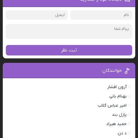
ثبت نظر
خوانندگان
آرون افشار
بهنام بانی
امیر عباس گلاب
پازل بند
حمید هیراد
د دن