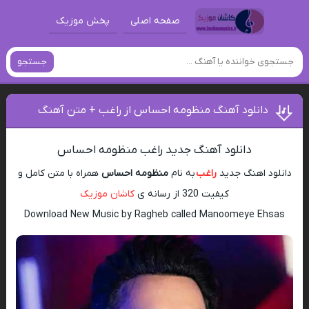
صفحه اصلی
پخش موزیک
جستجو
دانلود آهنگ منظومه احساس از راغب + متن آهنگ
دانلود آهنگ جدید راغب منظومه احساس
دانلود اهنگ جدید
راغب
به نام
منظومه احساس
همراه با متن کامل و
کیفیت 320 از رسانه ی
کاشان موزیک
Download New Music by Ragheb called Manoomeye Ehsas