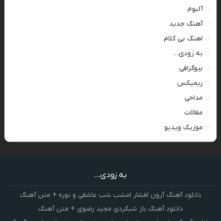
آلبوم
آهنگ جدید
اهنگ بی کلام
به زودی…
بیوگرافی
ریمیکس
مداحی
مقالات
موزیک ویدیو
به زودی...
دانلود آهنگ آرون افشار امشب شب عاشقی و نوره + متن آهنگ
دانلود آهنگ باز شبگردی مجید رضوی + متن آهنگ