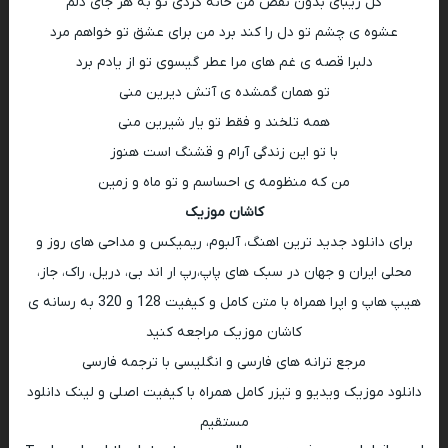
گل زیبای بدون نقص من خانه کردی تو به هر جای دلم
عشوه ی چشم تو دل را کند برد من برای عشق تو خواهم مرد
دلبرا قصه ی غم های مرا عطر گیسوی تو از یادم برد
تو همان گمشده ی آتش دیرین منی
همه تلخند و فقط تو یار شیرین منی
با تو این زندگی آرام و قشنگ است هنوز
من که منظومه ی احساسم و تو ماه و زمین
کاشان موزیک
برای دانلود جدید ترین اهنگ، آلبوم، ریمیکس و مداحی های روز و
محلی ایران و جهان در سبک های پاپ،رپ ار اند بی، دریل، راک، جاز،
هیپ هاپ و اپرا همراه با متن کامل و کیفیت 128 و 320 به رسانه ی
کاشان موزیک مراجعه کنید
مرجع ترانه های فارسی و انگلیسی با ترجمه فارسی
دانلود موزیک ویدیو و تیزر کامل همراه با کیفیت اصلی و لینک دانلود
مستقیم