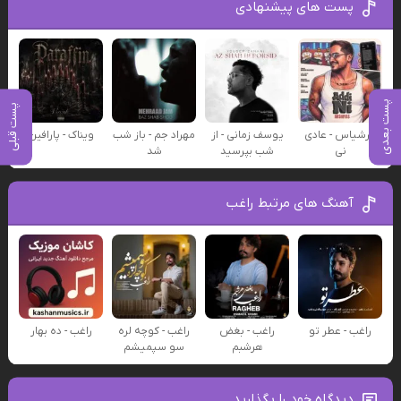
پست های پیشنهادی
پست بعدی
پست قبلی
عرشیاس - عادی
یوسف زمانی - از
مهراد جم - باز شب
ویناک - پارافین
نی
شب بپرسید
شد
آهنگ های مرتبط راغب
راغب - عطر تو
راغب - بغض
راغب - کوچه لره
راغب - ده بهار
هرشبم
سو سپمیشم
دیدگاه خود را بگذارید