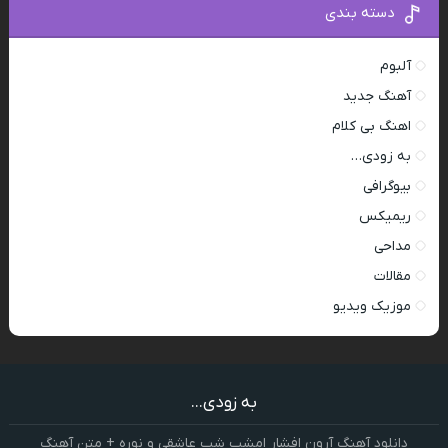
دسته بندی
آلبوم
آهنگ جدید
اهنگ بی کلام
به زودی…
بیوگرافی
ریمیکس
مداحی
مقالات
موزیک ویدیو
به زودی...
دانلود آهنگ آرون افشار امشب شب عاشقی و نوره + متن آهنگ