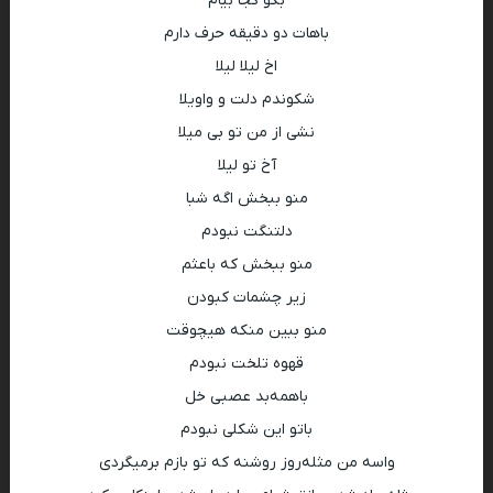
بگو کجا بیام
باهات دو دقیقه حرف دارم
اخ لیلا لیلا
شکوندم دلت و واویلا
نشی از من تو بی میلا
آخ تو لیلا
منو ببخش اگه شبا
دلتنگت نبودم
منو ببخش که باعثم
زیر چشمات کبودن
منو ببین منکه هیچوقت
قهوه تلخت نبودم
باهمه‌بد عصبی خل
باتو این شکلی نبودم
واسه من مثله‌روز روشنه که تو بازم برمیگردی