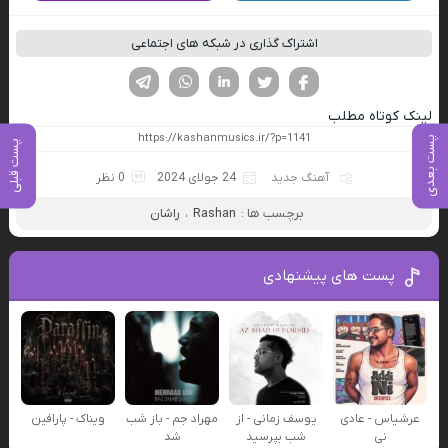
اشتراک گذاری در شبکه های اجتماعی
فیسوک
تویتر
لینکدین
واتساپ
تلگرام
لینک کوتاه مطلب
پست بعدی
پست قبلی
آهنگ جدید
24 جولای 2024
0 نظر
برچسب ها :
Rashan
،
راشان
پست های پیشنهادی
عرشیاس - عادی
یوسف زمانی - از
مهراد جم - باز شب
ویناک - پارافین
نی
شب بپرسید
شد