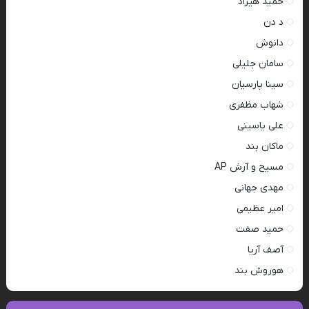
حمید هیراد
د دن
دانوش
سامان جلیلی
سینا پارسیان
شهاب مظفری
علی یاسینی
ماکان بند
مسیح و آرش AP
مهدی جهانی
امیر عظیمی
حمید صفت
آصف آریا
هوروش بند