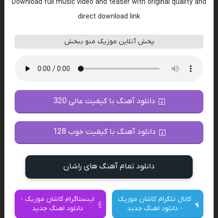
Download full music video and teaser with original quality and
direct download link
پخش آنلاین موزیک منو ببخش
دانلود آهنگ با کیفیت عالی 320
دانلود آهنگ با کیفیت خوب 128
دانلود تمام آهنگ های راشان
کانال تلگرام کاشان موزیک
اینستاگرام کاشان موزیک -
- دانلود اهنگ جدید
دانلود اهنگ جدید