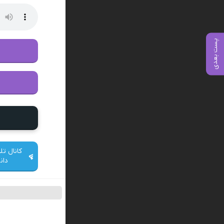
پست بعدی
کانال تل
دان