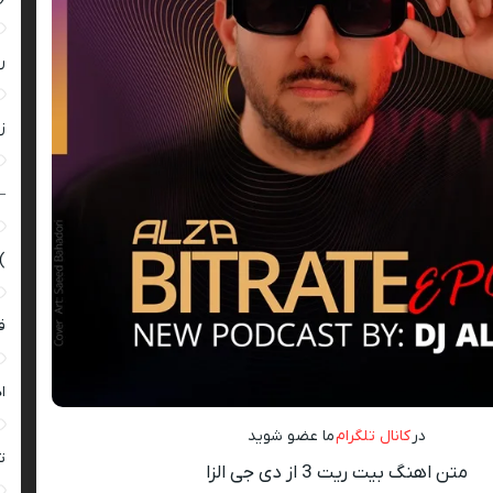
ر
زن
–
)
ق
ا
در
کانال تلگرام
ما عضو شوید
ت
متن اهنگ بیت ریت 3 از دی جی الزا