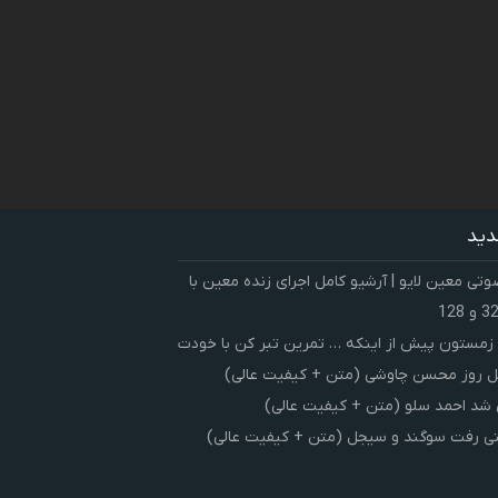
دید
ی معین لایو | آرشیو کامل اجرای زنده معین با
زمستون پیش از اینکه … تمرین تبر کن با خودت
 روز محسن چاوشی (متن + کیفیت عالی)
شد احمد سلو (متن + کیفیت عالی)
ی رفت سوگند و سیجل (متن + کیفیت عالی)