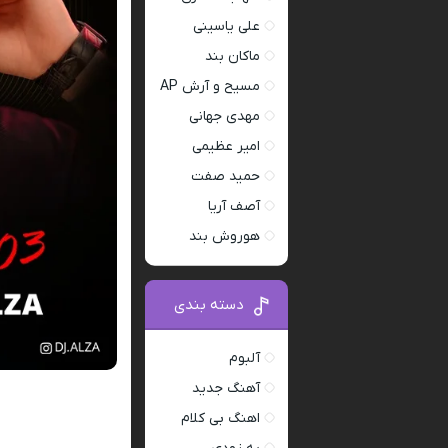
علی یاسینی
ماکان بند
مسیح و آرش AP
مهدی جهانی
امیر عظیمی
حمید صفت
آصف آریا
هوروش بند
دسته بندی
آلبوم
آهنگ جدید
اهنگ بی کلام