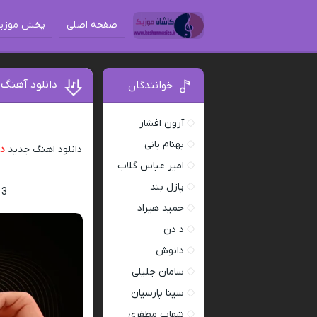
صفحه اصلی
پخش موزی
دانلود آهنگ بیت ریت 3 از د
خوانندگان
آرون افشار
بهنام بانی
دانلود اهنگ جدید
دی
امیر عباس گلاب
پازل بند
 3
حمید هیراد
د دن
دانوش
سامان جلیلی
سینا پارسیان
شهاب مظفری