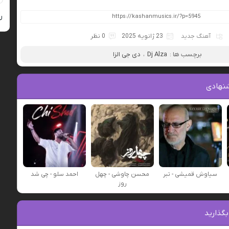
ر
آهنگ جدید
23 ژانویه 2025
0 نظر
برچسب ها :
Dj Alza
،
دی جی الزا
نهادی
سیاوش قمیشی - تبر
محسن چاوشی - چهل
احمد سلو - چی شد
روز
بگذارید