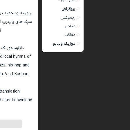
به زودی…
بیوگرافی
برای دانلود جدید ت
ریمیکس
سبک های پاپ،رپ ار 
مداحی
128 و 320
مقالات
موزیک ویدیو
دانلود موزیک 
d local hymns of
jazz, hip-hop and
ia. Visit Kashan
translation
nd direct download