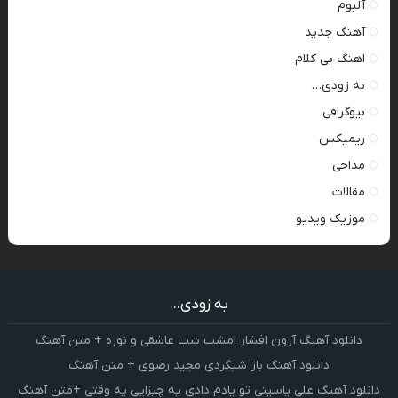
آلبوم
آهنگ جدید
اهنگ بی کلام
به زودی…
بیوگرافی
ریمیکس
مداحی
مقالات
موزیک ویدیو
به زودی...
دانلود آهنگ آرون افشار امشب شب عاشقی و نوره + متن آهنگ
دانلود آهنگ باز شبگردی مجید رضوی + متن آهنگ
دانلود آهنگ علی یاسینی تو یادم دادی یه چیزایی یه وقتی +متن آهنگ