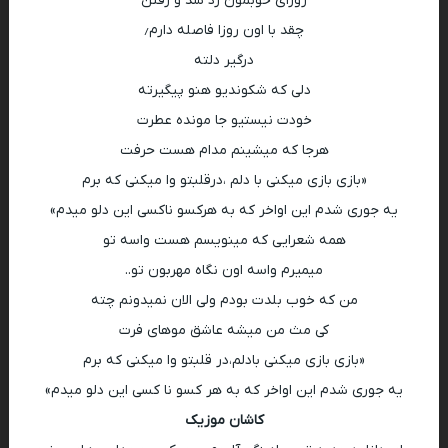
روزای خوبمون رد شد و رفتن
چقد با اون روزا فاصله دارم٫
درگیر دلته
دلی که شکوندیو هنو پیگیرته
خودت نیستیو جا مونده عطرت
هرجا که میشینم مدام هست حرفت
«بازی بازی میکنی با دلم ،درقلبتو وا میکنی که برم
یه جوری شدم این اواخر که به هرکسو ناکسی این دلو میدم»
همه شعرایی که مینویسم هست واسه تو
میمیرم واسه اون نگاه مهربون تو..
من که خوب بلدت بودم ولی الان نمیدونم چته
کی مث من میشه عاشق موهای فرت
«بازی بازی میکنی بادلم،در قلبتو وا میکنی که برم
یه جوری شدم این اواخر که به هر کسو نا کسی این دلو میدم»
کاشان موزیک