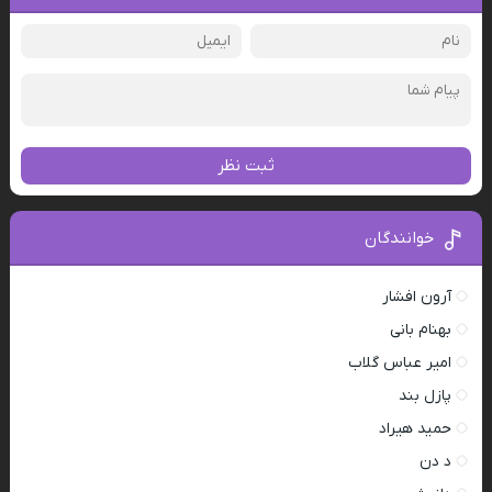
ثبت نظر
خوانندگان
آرون افشار
بهنام بانی
امیر عباس گلاب
پازل بند
حمید هیراد
د دن