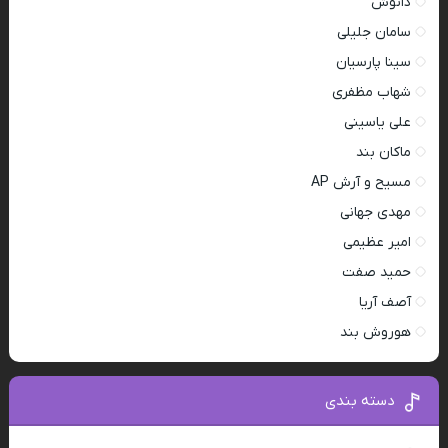
دانوش
سامان جلیلی
سینا پارسیان
شهاب مظفری
علی یاسینی
ماکان بند
مسیح و آرش AP
مهدی جهانی
امیر عظیمی
حمید صفت
آصف آریا
هوروش بند
دسته بندی