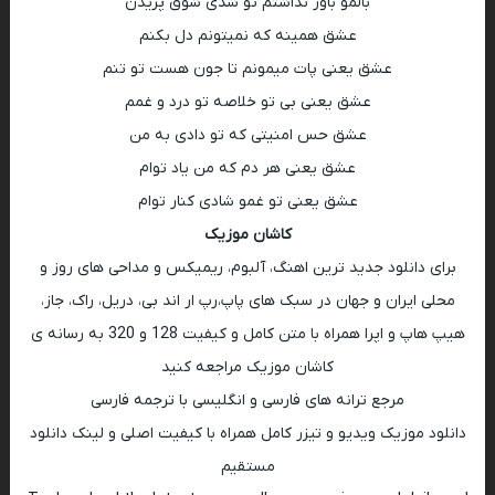
بالمو باور نداشتم تو شدی شوق پریدن
عشق همینه که نمیتونم دل بکنم
عشق یعنی پات میمونم تا جون هست تو تنم
عشق یعنی بی تو خلاصه تو درد و غمم
عشق حس امنیتی که تو دادی به من
عشق یعنی هر دم که من یاد توام
عشق یعنی تو غمو شادی کنار توام
کاشان موزیک
برای دانلود جدید ترین اهنگ، آلبوم، ریمیکس و مداحی های روز و
محلی ایران و جهان در سبک های پاپ،رپ ار اند بی، دریل، راک، جاز،
هیپ هاپ و اپرا همراه با متن کامل و کیفیت 128 و 320 به رسانه ی
کاشان موزیک مراجعه کنید
مرجع ترانه های فارسی و انگلیسی با ترجمه فارسی
دانلود موزیک ویدیو و تیزر کامل همراه با کیفیت اصلی و لینک دانلود
مستقیم