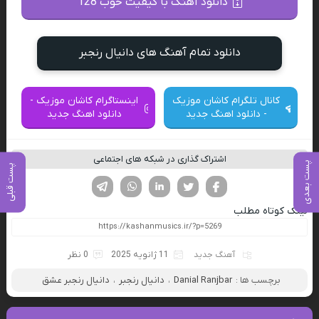
دانلود آهنگ با کیفیت خوب 128
دانلود تمام آهنگ های دانیال رنجبر
کانال تلگرام کاشان موزیک
اینستاگرام کاشان موزیک -
- دانلود اهنگ جدید
دانلود اهنگ جدید
اشتراک گذاری در شبکه های اجتماعی
پست بعدی
پست قبلی
فیسوک
تویتر
لینکدین
واتساپ
تلگرام
لینک کوتاه مطلب
آهنگ جدید
11 ژانویه 2025
0 نظر
برچسب ها :
Danial Ranjbar
،
دانیال رنجبر
،
دانیال رنجبر عشق