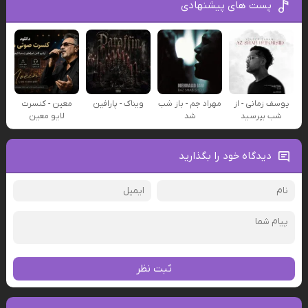
پست های پیشنهادی
یوسف زمانی - از
مهراد جم - باز شب
ویناک - پارافین
معین - کنسرت
شب بپرسید
شد
لایو معین
دیدگاه خود را بگذارید
ثبت نظر