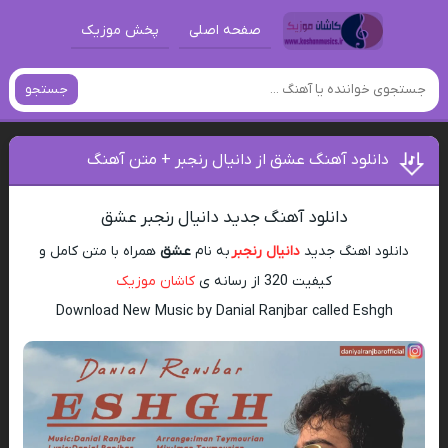
صفحه اصلی
پخش موزیک
جستجو
دانلود آهنگ عشق از دانیال رنجبر + متن آهنگ
دانلود آهنگ جدید دانیال رنجبر عشق
دانلود اهنگ جدید
دانیال رنجبر
به نام
عشق
همراه با متن کامل و
کیفیت 320 از رسانه ی
کاشان موزیک
Download New Music by Danial Ranjbar called Eshgh