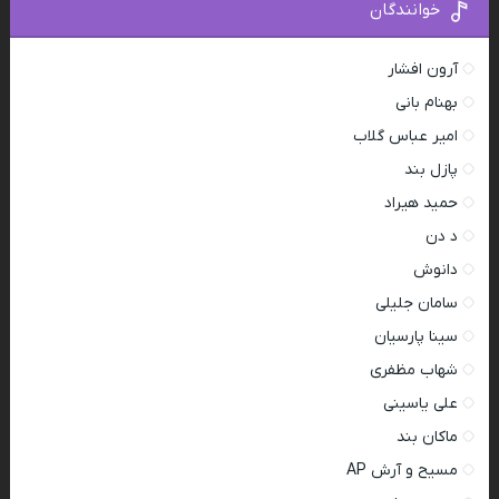
خوانندگان
آرون افشار
بهنام بانی
امیر عباس گلاب
پازل بند
حمید هیراد
د دن
دانوش
سامان جلیلی
سینا پارسیان
شهاب مظفری
علی یاسینی
ماکان بند
مسیح و آرش AP