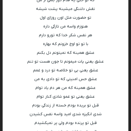
که تو حتی یه قدم دور بشی از من
نقش دلتنگی میشینه پشت شیشه
تو حضورت مثل اون روزای اول
هنوزم واسه من تازگی داره
هر نفس شکر خدا که تورو دارم
با تو تو اوج خزونم که بهاره
عشق همینه که نمیتونم دل بکنم
عشق یعنی پات میمونم تا جون هست تو تنم
عشق یعنی بی تو خلاصه تو درد و غمم
عشق حس امنیتی که تو دادی به من
عشق همینه که من هر دم یاد توام
عشق یعنی تو غمو شادی کنار توام
قبل تو بریده بودم خسته از زندگی بودم
شدی انگیزه شدی امید واسه نفس کشیدن
قبل تو پرنده بودم ولی پر نمیکشیدم