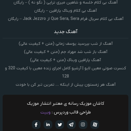
آهنگ بی کلام خلسه و شاهین میری تراپی ( نگو نه ) – رایگان
آهنگ بی کلام ویناک پارافین – رایگان
آهنگ بی کلام سریال فرام Que Sera, Sera از Jack Jezzro – رایگان
آهنگ جدید
آهنگ از شب بپرسید یوسف زمانی (متن + کیفیت عالی)
آهنگ باز شب شد مهراد جم (متن + کیفیت عالی)
آهنگ پارافین ویناک (متن + کیفیت عالی)
کنسرت صوتی معین لایو | آرشیو کامل اجرای زنده معین با کیفیت 320 و
128
آهنگ هر زمستون پیش از اینکه … تمرین تبر کن با خودت
کاشان موزیک رسانه ی معتبر انتشار موزیک
طراحی قالب وردپرس :
وبیت
آپارات
تلگرام
تويتر
اینستاگرام
لینکدین
فيسبو