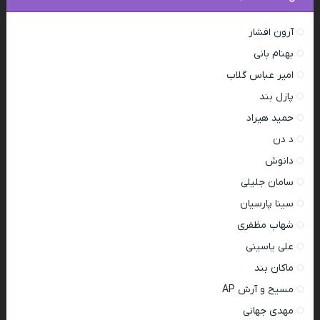
آرون افشار
بهنام بانی
امیر عباس گلاب
پازل بند
حمید هیراد
د دن
دانوش
سامان جلیلی
سینا پارسیان
شهاب مظفری
علی یاسینی
ماکان بند
مسیح و آرش AP
مهدی جهانی