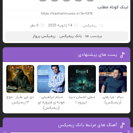
لینک کوتاه مطلب
ریمیکس
14 ژانویه 2025
0 نظر
برچسب ها :
بانک ریمیکس
،
ریمیکس پرواز
پست های پیشنهادی
نیام - چرا رفتی
دیجی احسان دیزد
میثم ابراهیمی -
دی جی علیار - موج
(ریمیکس)
- اپیزود ۱
خونه ی فیروزه ای
۳ ریمیکس
(ریمیکس)
آهنگ های مرتبط بانک ریمیکس