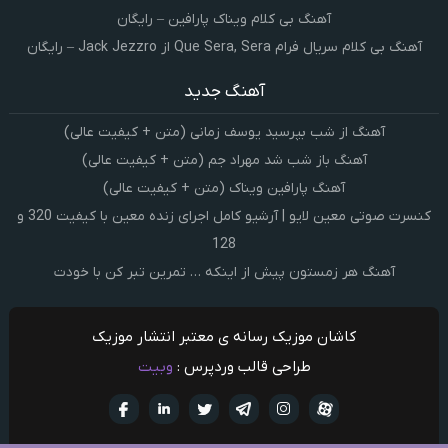
آهنگ بی کلام ویناک پارافین – رایگان
آهنگ بی کلام سریال فرام Que Sera, Sera از Jack Jezzro – رایگان
آهنگ جدید
آهنگ از شب بپرسید یوسف زمانی (متن + کیفیت عالی)
آهنگ باز شب شد مهراد جم (متن + کیفیت عالی)
آهنگ پارافین ویناک (متن + کیفیت عالی)
کنسرت صوتی معین لایو | آرشیو کامل اجرای زنده معین با کیفیت 320 و
128
آهنگ هر زمستون پیش از اینکه … تمرین تبر کن با خودت
کاشان موزیک رسانه ی معتبر انتشار موزیک
طراحی قالب وردپرس :
وبیت
آپارات
تلگرام
تويتر
اینستاگرام
لینکدین
فيسبو