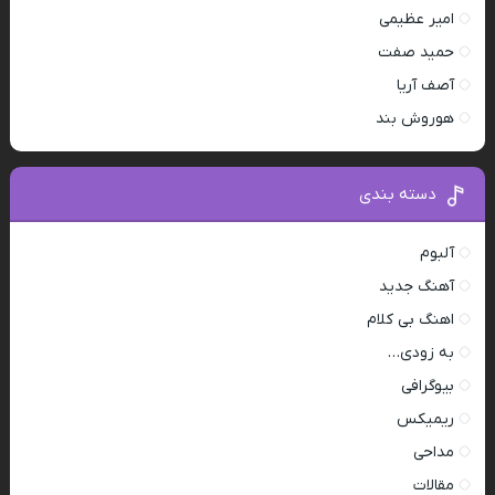
امیر عظیمی
حمید صفت
آصف آریا
هوروش بند
دسته بندی
آلبوم
آهنگ جدید
اهنگ بی کلام
به زودی…
بیوگرافی
ریمیکس
مداحی
مقالات