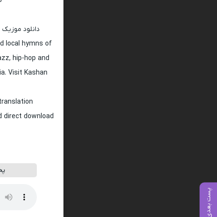
128 و 320
دانلود موزیک 
d local hymns of
jazz, hip-hop and
ia. Visit Kashan
translation
nd direct download
پخ
پست بعدی