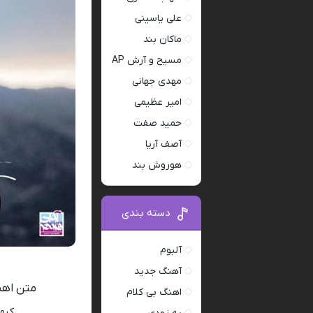
علی یاسینی
ماکان بند
مسیح و آرش AP
مهدی جهانی
امیر عظیمی
حمید صفت
آصف آریا
هوروش بند
دسته بندی
آلبوم
آهنگ جدید
متن اهنگ
اهنگ بی کلام
ﻛﺒﻮﺗ