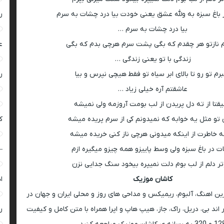
ﺑﺎغ ﺳﺒﺰه ﺑﻪ وﻟﻠﻪ ﻋﺸﻖ ﻳﻌﻨﻰ ﺧﻮدت ﺑﻴﺎ درد ﭼﺸﺎت ﺑﻪ ﺳﺮم
ر
بیا درد چشات به سرم …
 ﻧﺎزﺗﻮ ﻫﺮ ﭼﻘﺪم ﻛﻪ ﺑﮕﻰ ﭘﺸﺖ ﺳﺮم ﻫﺮﭼﻰ ﺑﺪم ﻛﻪ ﺑﮕﻰ
ع
زﻧﺪﮔﻰ ﺑﺎ ﺗﻮ ﻳﻌﻨﻰ زﻧﺪﮔﻰ …
ﺮم ﺗﻮ رو ﺗﺎ ﺑﺎﻟﺎی اﺑﺮ ﺳﻴﺎه ﺗﻮ ﻓﻘﻄ ﻫﻴﭽﻰ ﻧﭙﺮس و ﺑﻴﺎ
ر
ﻋﺎﺷﻘﺘﻢ آره ﺧﻴﻠﻰ زﻳﺎد …
قتا از ته دل پریدن از لب بومت آروزمه ولی نمیشه
و مثل یه خوابه که نمیدونم کی از سرم پریده میشه
ک
 خاطرت از اینکه میدونی هرچی ناز کنی خریده میشه
 در ﺑﺎغ ﺳﺒﺰه ولی وسط پاییزو همه چیزو میگیره ازم
–
ﺮ دﻟﻢ از ﻟﺐ ﺑﻮم دﻟﺖ ﻧﻤﻴﭙﺮه ﺑﻴﺨﻮد ﺳﻨﮓ جدایی نزن
کاشان موزیک
ا
رین اهنگ، آلبوم، ریمیکس و مداحی های روز و محلی ایران و جهان در
اند بی، دریل، راک، جاز، هیپ هاپ و اپرا همراه با متن کامل و کیفیت
ر