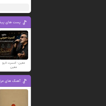
پست های پیش
معین - کنسرت لایو
معین
آهنگ های مرتب