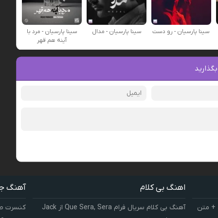
سینا پارسیان - رو دست
سینا پارسیان - مدال
سینا پارسیان - مرد با
آینه هم قهر
بگذارید
اهنگ بی کلام
آهنگ ج
 + متن
آهنگ بی کلام سریال فرام Que Sera, Sera از Jack
کنسرت صوت