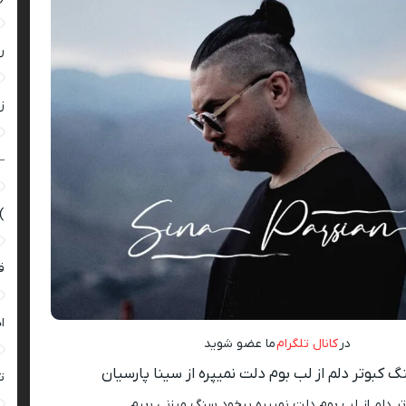
ر
زن
–
)
ق
ا
در
کانال تلگرام
ما عضو شوید
 ﻛﺒﻮﺗﺮ دﻟﻢ از ﻟﺐ ﺑﻮم دﻟﺖ ﻧﻤﻴﭙﺮه از سینا پارسیان
ت
ﺮ دﻟﻢ از ﻟﺐ ﺑﻮم دﻟﺖ ﻧﻤﻴﭙﺮه ﺑﻴﺨﻮد ﺳﻨﮓ ﻣﻴﺰﻧﻰ ﺑﭘﺮم