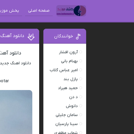
صفحه اصلی
پخش موزی
دانلود آهنگ 
خوانندگان
آرون افشار
دانلود آهنگ
بهنام بانی
دانلود اهنگ جدید
امیر عباس گلاب
پازل بند
ootar
حمید هیراد
د دن
دانوش
سامان جلیلی
سینا پارسیان
شهاب مظفری