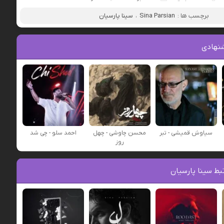
برچسب ها :
Sina Parsian
،
سینا پارسیان
نهادی
سیاوش قمیشی - تبر
محسن چاوشی - چهل
احمد سلو - چی شد
روز
ط سینا پارسیان