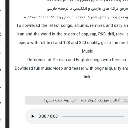
 به رسانه ی کاشان موزیک مراجعه کنید
مرجع ترانه های فارسی و انگلیسی با ترجمه فارسی
ر
ویدیو و تیزر کامل همراه با کیفیت اصلی و لینک دانلود مستقیم
To download the latest songs, albums, remixes and daily an
Iran and the world in the styles of pop, rap, R&B, drill, rock, 
)
opera with full text and 128 and 320 quality, go to the med
Music
ر
Reference of Persian and English songs with Persian 
Download full music video and teaser with original quality a
ب
link
ر
ش آنلاین موزیک ﻛﺒﻮﺗﺮ دﻟﻢ از ﻟﺐ ﺑﻮم دﻟﺖ ﻧﻤﻴﭙﺮه
ع
کی