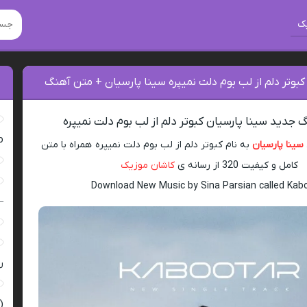
ک
ﻛﺒﻮﺗﺮ دﻟﻢ از ﻟﺐ ﺑﻮم دﻟﺖ ﻧﻤﻴﭙﺮه سینا پارسیان + متن آهنگ
 جدید سینا پارسیان ﻛﺒﻮﺗﺮ دﻟﻢ از ﻟﺐ ﺑﻮم دﻟﺖ ﻧﻤﻴﭙﺮه
ro
سینا پارسیان
به نام ﻛﺒﻮﺗﺮ دﻟﻢ از ﻟﺐ ﺑﻮم دﻟﺖ ﻧﻤﻴﭙﺮه همراه با متن
کامل و کیفیت 320 از رسانه ی
کاشان موزیک
Download New Music by Sina Parsian called Kab
–
ر
(