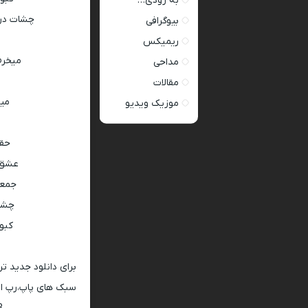
به زودی…
ﭼﺸﺎت در 
بیوگرافی
ریمیکس
ﻣﻴﺨﺮم
مداحی
مقالات
ﻣﻴﺒ
موزیک ویدیو
حقی
عشق ت
جمعه
ﭼﺸﺎت
ﻛﺒﻮﺗ
برای دانلود جدید ت
سبک های پاپ،رپ ار 