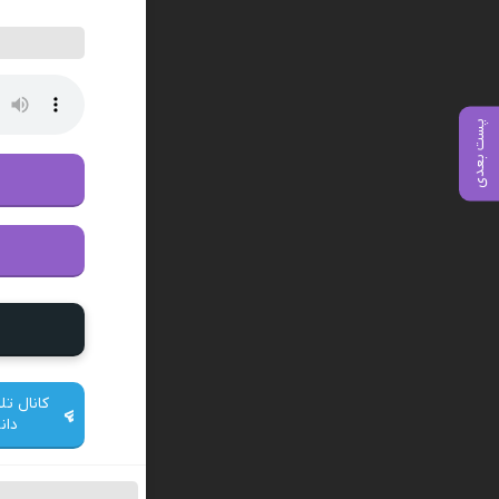
پست بعدی
کانال تل
دان