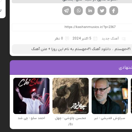
فیسوک
تویتر
لینکدین
واتساپ
تلگرام
ر
آهنگ جدید
5 اکتبر 2024
0 نظر
۰۲۱مهستم
،
دانلود آهنگ ۰۲۱مهستم به نام این روزا + متن آهنگ
نهادی
سیاوش قمیشی - تبر
محسن چاوشی - چهل
احمد سلو - چی شد
روز