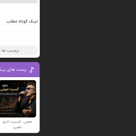
لینک کوتاه مطلب
برچسب ها :
پست های پیش
معین - کنسرت لایو
معین