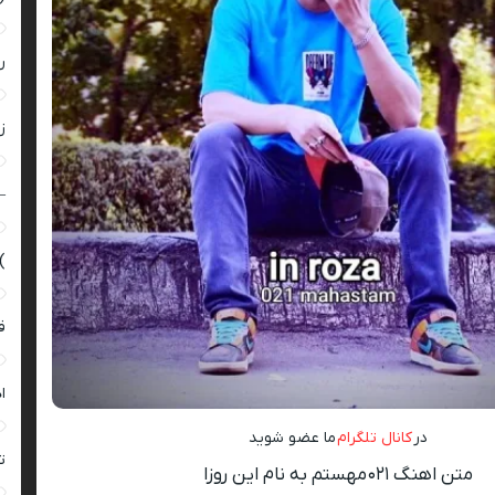
ر
زن
–
)
ق
ا
در
کانال تلگرام
ما عضو شوید
ت
متن اهنگ ۰۲۱مهستم به نام این روزا