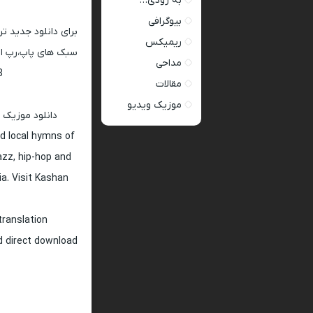
به زودی…
بیوگرافی
برای دانلود جدید ت
ریمیکس
سبک های پاپ،رپ ار 
مداحی
128 و 320
مقالات
موزیک ویدیو
دانلود موزیک 
d local hymns of
jazz, hip-hop and
ia. Visit Kashan
translation
nd direct download