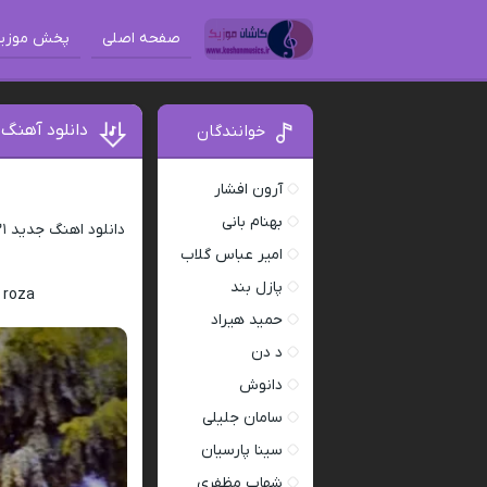
صفحه اصلی
پخش موزی
دانلود آهنگ ۰۲۱مهستم به نام این روزا + متن آهن
خوانندگان
آرون افشار
بهنام بانی
دانلود اهنگ جدید ۰۲۱مهستم به نام این روزا همراه با متن کامل و کیفیت 320 از رسانه ی
امیر عباس گلاب
پازل بند
 roza
حمید هیراد
د دن
دانوش
سامان جلیلی
سینا پارسیان
شهاب مظفری