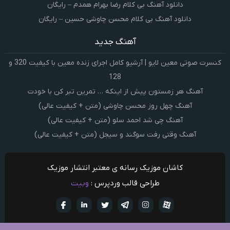
دانلود آهنگ بی کلام رضا بهرام همدم – رایگان
دانلود آهنگ بی کلام محسن چاوشی حسین – رایگان
آهنگ جدید
کنسرت صوتی معین لایو | آرشیو کامل اجرای زنده معین با کیفیت 320 و
128
آهنگ هر زمستون پیش از اینکه … تمرین تبر کن با خودت
آهنگ چهل روز محسن چاوشی (متن + کیفیت عالی)
آهنگ چی شد احمد سلو (متن + کیفیت عالی)
آهنگ وقتی رفت سوگند و سیجل (متن + کیفیت عالی)
کاشان موزیک رسانه ی معتبر انتشار موزیک
طراحی قالب وردپرس :
وبیت
آپارات
تلگرام
تويتر
اینستاگرام
لینکدین
فيسبو