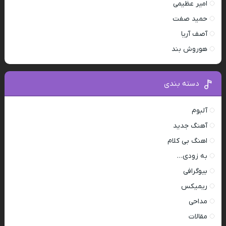
امیر عظیمی
حمید صفت
آصف آریا
هوروش بند
دسته بندی
آلبوم
آهنگ جدید
اهنگ بی کلام
به زودی…
بیوگرافی
ریمیکس
مداحی
مقالات