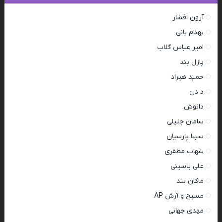
آرون افشار
بهنام بانی
امیر عباس گلاب
پازل بند
حمید هیراد
د دن
دانوش
سامان جلیلی
سینا پارسیان
شهاب مظفری
علی یاسینی
ماکان بند
مسیح و آرش AP
مهدی جهانی