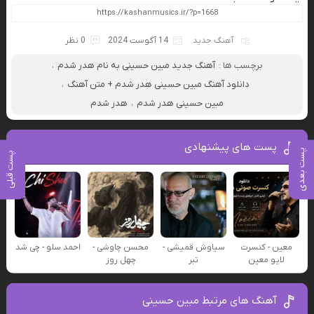
آهنگ جدید
14 آگوست 2024
0 نظر
برچسب ها :
آهنگ جدید مبین حسینی به نام هدر شدم
،
دانلود آهنگ مبین حسینی هدر شدم + متن آهنگ
،
مبین حسینی هدر شدم
،
هدر شدم
پست های پیشنهادی
پست بعدی
پست قبلی
معین - کنسرت
سیاوش قمیشی -
محسن چاوشی -
احمد سلو - چی شد
لایو معین
تبر
چهل روز
آهنگ های مرتبط مبین حسینی