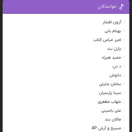
خوانندگان
آرون افشار
بهنام بانی
امیر عباس گلاب
پازل بند
حمید هیراد
د دن
دانوش
سامان جلیلی
سینا پارسیان
شهاب مظفری
علی یاسینی
ماکان بند
مسیح و آرش AP