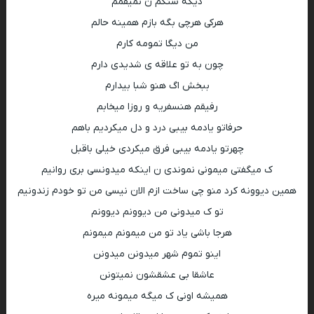
دیگه سنگم ن نمیفمم
هرکی هرچی بگه بازم همینه حالم
من دیگا تمومه کارم
چون به تو علاقه ی شدیدی دارم
ببخش اگ هنو شبا بیدارم
رفیقم هنسفریه و روزا میخابم
حرفاتو یادمه بیبی درد و دل میکردیم باهم
چهرتو یادمه بیبی فرق میکردی خیلی باقبل
ک میگفتی میمونی نموندی ن اینکه میدونسی بری روانیم
همین دیوونه کرد منو چی ساخت ازم الان نیسی من تو خودم زندونیم
تو ک میدونی من دیوونم دیوونم
هرجا باشی یاد تو من میمونم میمونم
اینو تموم شهر میدونن میدونن
عاشقا بی عشقشون نمیتونن
همیشه اونی ک میگه میمونه میره