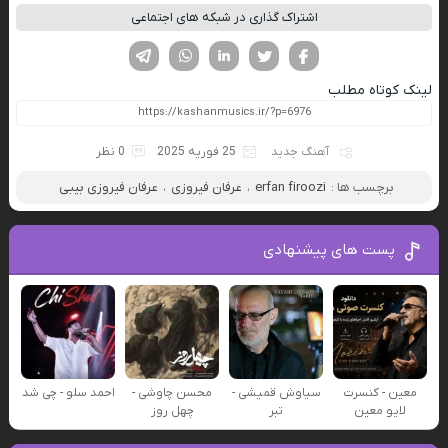
اشتراک گذاری در شبکه های اجتماعی
فیسوک
تویتر
لینکدین
واتساپ
تلگرام
لینک کوتاه مطلب
آهنگ جدید
25 فوریه 2025
0 نظر
برچسب ها :
erfan firoozi
،
عرفان فیروزی
،
عرفان فیروزی بیبی
پست های پیشنهادی
معین - کنسرت
سیاوش قمیشی -
محسن چاوشی -
احمد سلو - چی شد
لایو معین
تبر
چهل روز