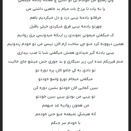
ولی رفتیو من موندم بی تو تنایی چ سخته یادمه میگفتی
پا به پات تا برزخ بات میام بد خاهیی داشتی من
حرفاتو یادمه بیبی درد و دل میکردیم باهم
چهرتو یادمه بیبی فرق میکردی خیلی باقبل
ک میگفتی میمونی نموندی ن اینکه میدونسی بری روانیم
همین دیوونه کرد منو چی ساخت ازم الان نیسی من تو خودم زندونیم
بیبی یادته گیر میدادی همش میگفتی شبا تا صب بیداری
منم فیریکم شده این زیر سیگاری و بد جوری حس میشع جای خالیت
تو دادی به کی جامو الان پره دوره تو
میگفتی میخام تورو واسع خودتو
ببین کجایی الان خودتو بشین دوره کن
تو بیبی من بودی بیبی ببین خودتو
من همون روانیه غد مبهمم
که هیشکی نمیفمه منو حتی خودمم
با خودم سر جنگم