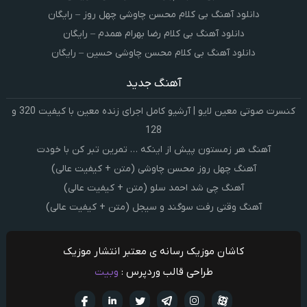
دانلود آهنگ بی کلام محسن چاوشی چهل روز – رایگان
دانلود آهنگ بی کلام رضا بهرام همدم – رایگان
دانلود آهنگ بی کلام محسن چاوشی حسین – رایگان
آهنگ جدید
کنسرت صوتی معین لایو | آرشیو کامل اجرای زنده معین با کیفیت 320 و
128
آهنگ هر زمستون پیش از اینکه … تمرین تبر کن با خودت
آهنگ چهل روز محسن چاوشی (متن + کیفیت عالی)
آهنگ چی شد احمد سلو (متن + کیفیت عالی)
آهنگ وقتی رفت سوگند و سیجل (متن + کیفیت عالی)
کاشان موزیک رسانه ی معتبر انتشار موزیک
طراحی قالب وردپرس :
وبیت
آپارات
تلگرام
تويتر
اینستاگرام
لینکدین
فيسبو