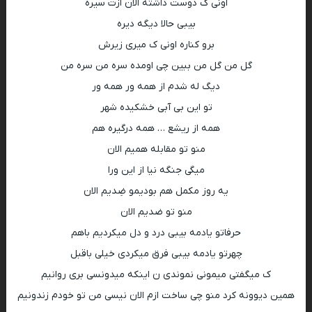
اونی ک دوست داشته الان ازت سیره
بیبی حالا دیگه دیره
برو کناره اونی ک میری زیرش
گل من گل من ببین چی اومده سره من سره من
دیگ له شدم از همه ور همه ور
تو این بی آبی خشکیده شهر
همه از ریشع … همه درگیره هم
منو تو مقابله همیم الان
میگی جنگه نیا از این ورا
یه روز مکمل هم بودیمو ضِدیم الان
منو تو ضدیم الان
حرفاتو یادمه بیبی درد و دل میکردیم باهم
چهرتو یادمه بیبی فرق میکردی خیلی باقبل
ک میگفتی میمونی نموندی ن اینکه میدونسی بری روانیم
همین دیوونه کرد منو چی ساخت ازم الان نیسی من تو خودم زندونیم